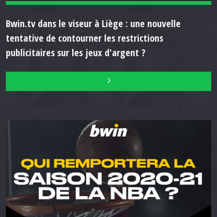
Bwin.tv dans le viseur à Liège : une nouvelle
tentative de contourner les restrictions
publicitaires sur les jeux d'argent ?