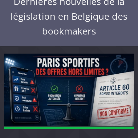
Dernières nouvelles de la
législation en Belgique des
bookmakers