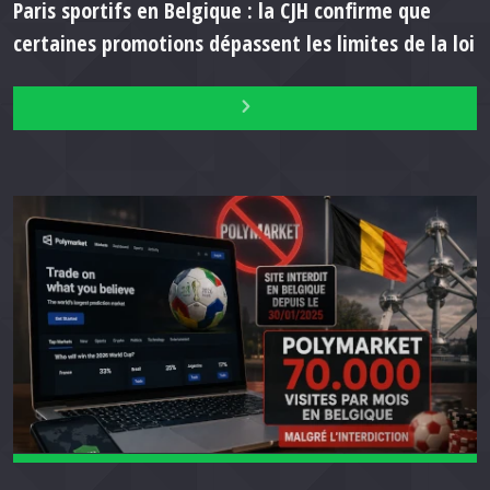
Paris sportifs en Belgique : la CJH confirme que
certaines promotions dépassent les limites de la loi