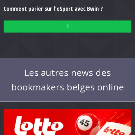
Comment parier sur l'eSport avec Bwin ?
Les autres news des
bookmakers belges online