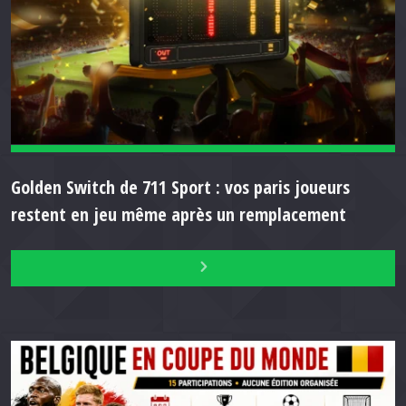
Golden Switch de 711 Sport : vos paris joueurs
restent en jeu même après un remplacement