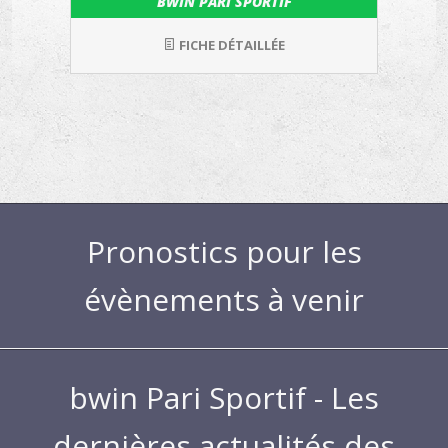
BWIN PARI SPORTIF
FICHE DÉTAILLÉE
Pronostics pour les
évènements à venir
bwin Pari Sportif - Les
dernières actualités des