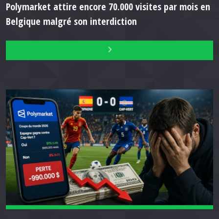
Polymarket attire encore 70.000 visites par mois en
Belgique malgré son interdiction