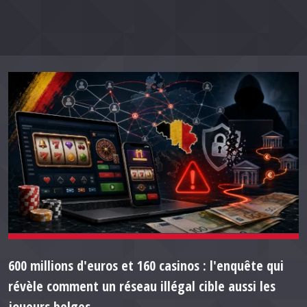
600 millions d'euros et 160 casinos : l'enquête qui
révèle comment un réseau illégal cible aussi les
joueurs belges