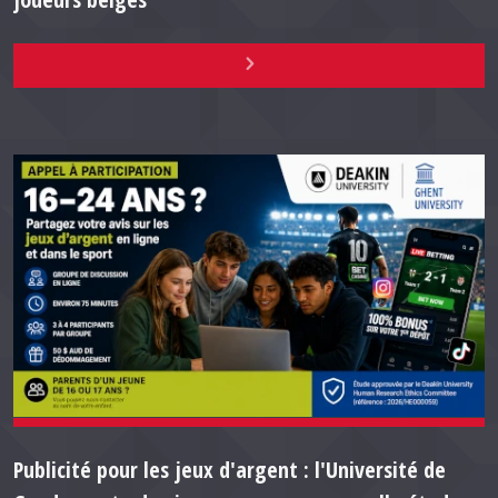
Publicité pour les jeux d'argent : l'Université de