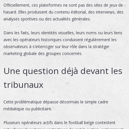
Officiellement, ces plateformes ne sont pas des sites de jeux de
hasard. Elles produisent du contenu éditorial, des interviews, des
analyses sportives ou des actualités générales.
Dans les faits, leurs identités visuelles, leurs noms ou leurs liens
avec les opérateurs historiques conduisent régulièrement les
observateurs à s'interroger sur leur rôle dans la stratégie
marketing globale des groupes concernés.
Une question déjà devant les
tribunaux
Cette problématique dépasse désormais le simple cadre
médiatique ou publicitaire.
Plusieurs opérateurs actifs dans le football belge contestent