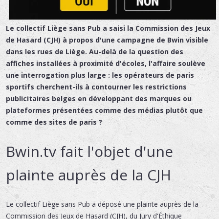
Le collectif Liège sans Pub a saisi la Commission des Jeux
de Hasard (CJH) à propos d'une campagne de Bwin visible
dans les rues de Liège. Au-delà de la question des
affiches installées à proximité d'écoles, l'affaire soulève
une interrogation plus large : les opérateurs de paris
sportifs cherchent-ils à contourner les restrictions
publicitaires belges en développant des marques ou
plateformes présentées comme des médias plutôt que
comme des sites de paris ?
Bwin.tv fait l'objet d'une
plainte auprès de la CJH
Le collectif Liège sans Pub a déposé une plainte auprès de la
Commission des Jeux de Hasard (CJH), du Jury d'Éthique