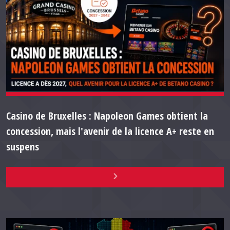
Casino de Bruxelles : Napoleon Games obtient la
concession, mais l'avenir de la licence A+ reste en
suspens