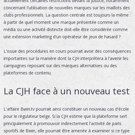
actuellement certaines restrictions devant la justice, notamment
concernant l'utilisation de nouvelles marques sur les maillots des
clubs professionnels. La question centrale est toujours la même :
à partir de quel moment une marque présentée comme un
média ou une activité distincte doit-elle être considérée comme
une extension marketing d'un opérateur de jeux de hasard ?
L'issue des procédures en cours pourrait avoir des conséquences
importantes sur la manière dont la CJH interprétera à l'avenir les
campagnes reposant sur des marques alternatives ou des
plateformes de contenu.
La CJH face à un nouveau test
L'affaire Bwin.tv pourrait ainsi constituer un nouveau cas d'école
pour le régulateur belge. Si la CJH estime que la plateforme sert
principalement à promouvoir indirectement l'activité de paris
sportifs de Bwin, elle pourrait être amenée à examiner si ce type