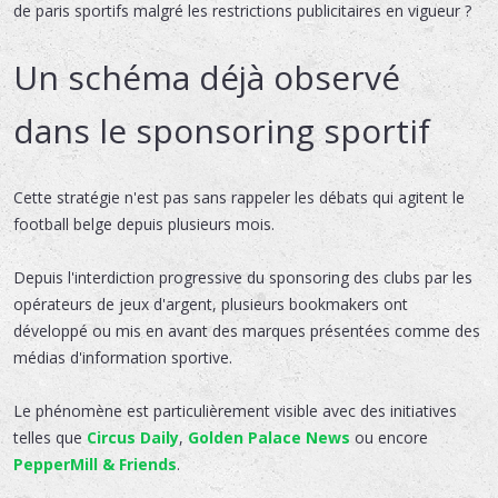
de paris sportifs malgré les restrictions publicitaires en vigueur ?
Un schéma déjà observé
dans le sponsoring sportif
Cette stratégie n'est pas sans rappeler les débats qui agitent le
football belge depuis plusieurs mois.
Depuis l'interdiction progressive du sponsoring des clubs par les
opérateurs de jeux d'argent, plusieurs bookmakers ont
développé ou mis en avant des marques présentées comme des
médias d'information sportive.
Le phénomène est particulièrement visible avec des initiatives
telles que
Circus Daily
,
Golden Palace News
ou encore
PepperMill & Friends
.