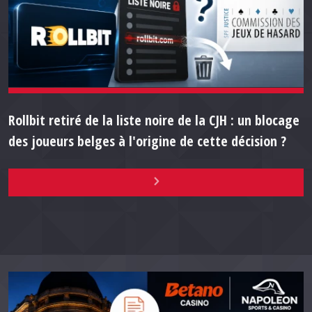
Rollbit retiré de la liste noire de la CJH : un blocage
des joueurs belges à l'origine de cette décision ?