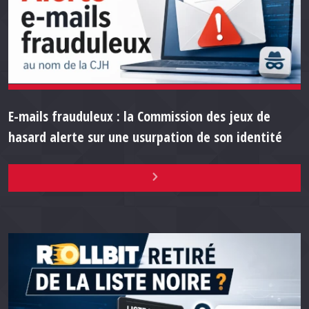
E-mails frauduleux : la Commission des jeux de
hasard alerte sur une usurpation de son identité