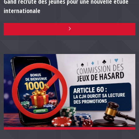
Gand recrute des jeunes pour une nouvelle étude
internationale