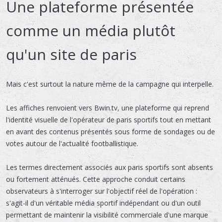
Une plateforme présentée
comme un média plutôt
qu'un site de paris
Mais c'est surtout la nature même de la campagne qui interpelle.
Les affiches renvoient vers Bwin.tv, une plateforme qui reprend
l'identité visuelle de l'opérateur de paris sportifs tout en mettant
en avant des contenus présentés sous forme de sondages ou de
votes autour de l'actualité footballistique.
Les termes directement associés aux paris sportifs sont absents
ou fortement atténués. Cette approche conduit certains
observateurs à s'interroger sur l'objectif réel de l'opération :
s'agit-il d'un véritable média sportif indépendant ou d'un outil
permettant de maintenir la visibilité commerciale d'une marque