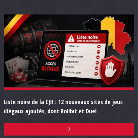
Liste noire de la CJH : 12 nouveaux sites de jeux
illégaux ajoutés, dont Rollbit et Duel