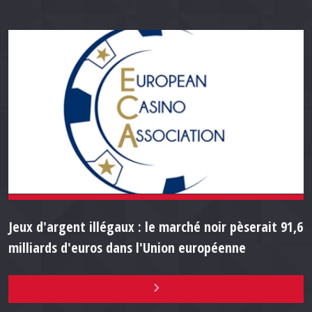
Jeux d'argent illégaux : le marché noir pèserait 91,6
milliards d'euros dans l'Union européenne