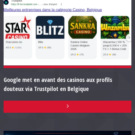
Google met en avant des casinos aux profils
douteux via Trustpilot en Belgique