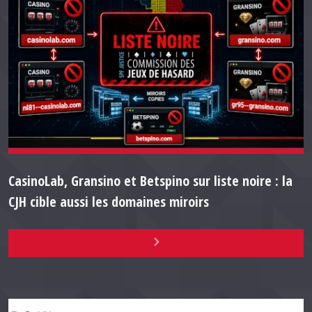
CasinoLab, Gransino et Betspino sur liste noire : la
CJH cible aussi les domaines miroirs