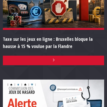
Taxe sur les jeux en ligne : Bruxelles bloque la
hausse à 15 % voulue par la Flandre