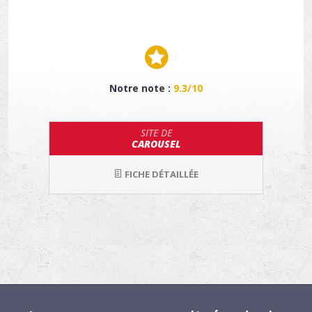
Notre note :
9.3/10
SITE DE
CAROUSEL
FICHE DÉTAILLÉE