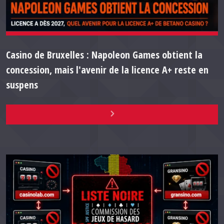
Casino de Bruxelles : Napoleon Games obtient la
concession, mais l'avenir de la licence A+ reste en
suspens