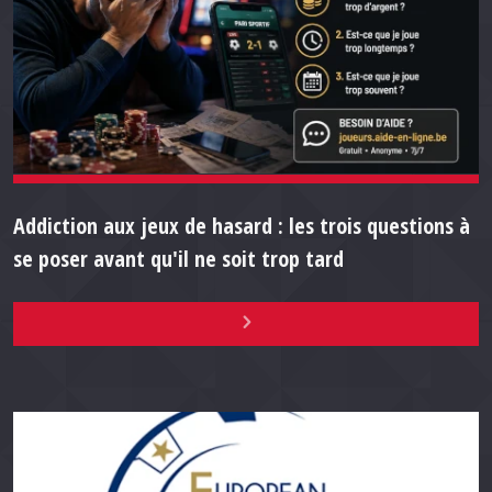
Addiction aux jeux de hasard : les trois questions à
se poser avant qu'il ne soit trop tard