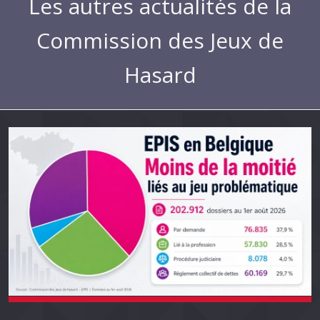
Les autres actualités de la
Commission des Jeux de
Hasard