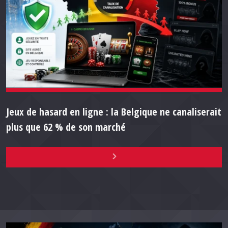
Jeux de hasard en ligne : la Belgique ne canaliserait
plus que 62 % de son marché