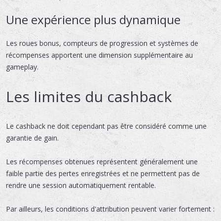
Une expérience plus dynamique
Les roues bonus, compteurs de progression et systèmes de
récompenses apportent une dimension supplémentaire au
gameplay.
Les limites du cashback
Le cashback ne doit cependant pas être considéré comme une
garantie de gain.
Les récompenses obtenues représentent généralement une
faible partie des pertes enregistrées et ne permettent pas de
rendre une session automatiquement rentable.
Par ailleurs, les conditions d'attribution peuvent varier fortement :