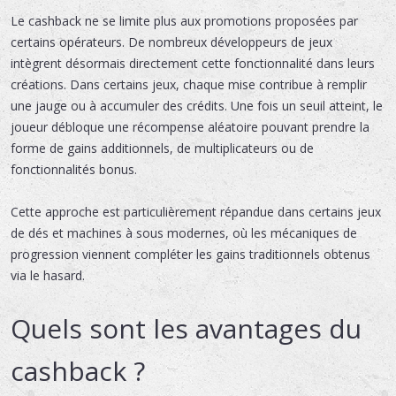
Le cashback ne se limite plus aux promotions proposées par
certains opérateurs. De nombreux développeurs de jeux
intègrent désormais directement cette fonctionnalité dans leurs
créations. Dans certains jeux, chaque mise contribue à remplir
une jauge ou à accumuler des crédits. Une fois un seuil atteint, le
joueur débloque une récompense aléatoire pouvant prendre la
forme de gains additionnels, de multiplicateurs ou de
fonctionnalités bonus.
Cette approche est particulièrement répandue dans certains jeux
de dés et machines à sous modernes, où les mécaniques de
progression viennent compléter les gains traditionnels obtenus
via le hasard.
Quels sont les avantages du
cashback ?