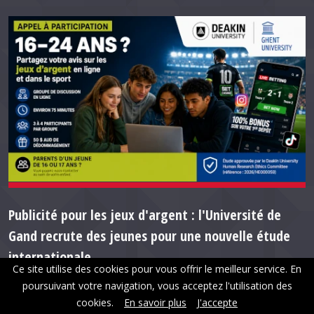
Publicité pour les jeux d'argent : l'Université de
Gand recrute des jeunes pour une nouvelle étude
internationale
Ce site utilise des cookies pour vous offrir le meilleur service. En
poursuivant votre navigation, vous acceptez l'utilisation des
cookies.
En savoir plus
J'accepte