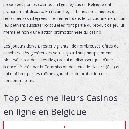
proposées par les casinos en ligne légaux en Belgique ont
pratiquement disparu. En revanche, certaines mécaniques de
récompenses intégrées directement dans le fonctionnement d'un
jeu peuvent subsister lorsqu'elles font partie du produit de jeu lui-
même et non d'une action promotionnelle du casino.
Les joueurs doivent rester vigilants : de nombreuses offres de
cashback très généreuses sont aujourd'hui principalement
observées sur des sites illégaux qui ne disposent pas d'une
licence délivrée par la Commission des Jeux de Hasard (CJH) et
qui n'offrent pas les mêmes garanties de protection des
consommateurs.
Top 3 des meilleurs Casinos
en ligne en Belgique
1