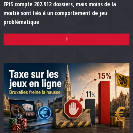
EPIS compte 202.912 dossiers, mais moins de la
moitié sont liés à un comportement de jeu
problématique