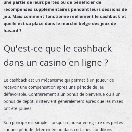
une partie de leurs pertes ou de bénéficier de
récompenses supplémentaires pendant leurs sessions de
jeu. Mais comment fonctionne réellement le cashback et
quelle est sa place dans le marché belge des jeux de
hasard ?
Qu'est-ce que le cashback
dans un casino en ligne ?
Le cashback est un mécanisme qui permet à un joueur de
recevoir une compensation après une période de jeu
défavorable. Contrairement à un bonus de bienvenue ou à un
bonus de dépôt, il intervient généralement après que les mises
ont été jouées.
Son principe est simple : lorsqu'un joueur enregistre des pertes
sur une période déterminée ou dans certaines conditions