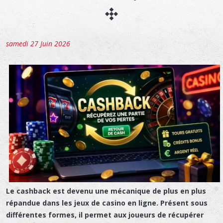
samedi 27 Juin 2026
Le cashback est devenu une mécanique de plus en plus
répandue dans les jeux de casino en ligne. Présent sous
différentes formes, il permet aux joueurs de récupérer