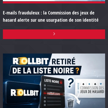
E-mails frauduleux : la Commission des jeux de
hasard alerte sur une usurpation de son identité