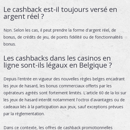
Le cashback est-il toujours versé en
argent réel ?
Non. Selon les cas, il peut prendre la forme d'argent réel, de
bonus, de crédits de jeu, de points fidélité ou de fonctionnalités
bonus.
Les cashbacks dans les casinos en
ligne sont-ils légaux en Belgique ?
Depuis l'entrée en vigueur des nouvelles règles belges encadrant
les jeux de hasard, les bonus commerciaux offerts par les
opérateurs agréés sont fortement limités. L'article 60 de la loi sur
les jeux de hasard interdit notamment l'octroi d'avantages ou de
cadeaux liés à la participation aux jeux, sauf exceptions prévues
par la réglementation.
Dans ce contexte, les offres de cashback promotionnelles