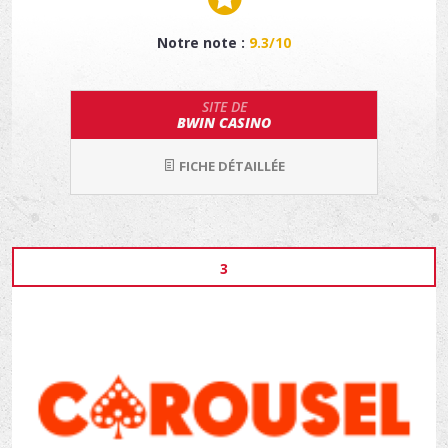
Notre note :
9.3/10
SITE DE
BWIN CASINO
FICHE DÉTAILLÉE
3