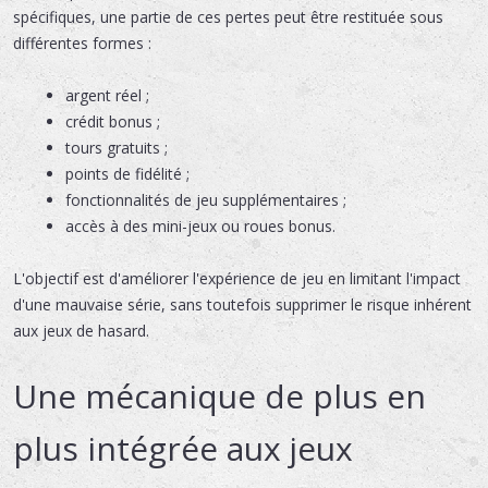
spécifiques, une partie de ces pertes peut être restituée sous
différentes formes :
argent réel ;
crédit bonus ;
tours gratuits ;
points de fidélité ;
fonctionnalités de jeu supplémentaires ;
accès à des mini-jeux ou roues bonus.
L'objectif est d'améliorer l'expérience de jeu en limitant l'impact
d'une mauvaise série, sans toutefois supprimer le risque inhérent
aux jeux de hasard.
Une mécanique de plus en
plus intégrée aux jeux