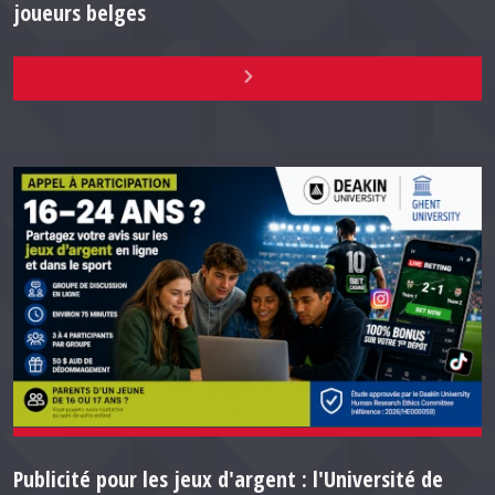
joueurs belges
Publicité pour les jeux d'argent : l'Université de