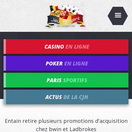
CASINO
EN LIGNE
POKER
EN LIGNE
PARIS
SPORTIFS
ACTUS
DE LA CJH
Entain retire plusieurs promotions d'acquisition
chez bwin et Ladbrokes