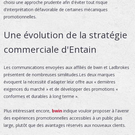
choisi une approche prudente afin d'éviter tout risque
d'interprétation défavorable de certaines mécaniques
promotionnelles.
Une évolution de la stratégie
commerciale d'Entain
Les communications envoyées aux affiliés de bwin et Ladbrokes
présentent de nombreuses similitudes.Les deux marques
évoquent la nécessité d'adapter leur offre aux « dernières
exigences du marché » et de développer des promotions «
conformes et durables à long terme ».
Plus intéressant encore,
bwin
indique vouloir proposer à l'avenir
des expériences promotionnelles accessibles à un public plus
large, plutôt que des avantages réservés aux nouveaux clients.