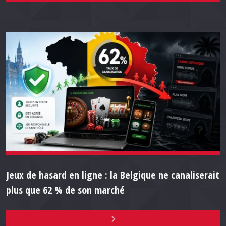
Jeux de hasard en ligne : la Belgique ne canaliserait
plus que 62 % de son marché