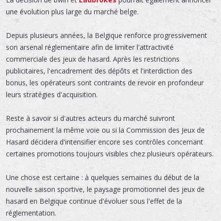
une évolution plus large du marché belge.
Depuis plusieurs années, la Belgique renforce progressivement
son arsenal réglementaire afin de limiter l'attractivité
commerciale des jeux de hasard. Après les restrictions
publicitaires, l'encadrement des dépôts et l'interdiction des
bonus, les opérateurs sont contraints de revoir en profondeur
leurs stratégies d'acquisition.
Reste à savoir si d'autres acteurs du marché suivront
prochainement la même voie ou si la Commission des Jeux de
Hasard décidera d'intensifier encore ses contrôles concernant
certaines promotions toujours visibles chez plusieurs opérateurs.
Une chose est certaine : à quelques semaines du début de la
nouvelle saison sportive, le paysage promotionnel des jeux de
hasard en Belgique continue d'évoluer sous l'effet de la
réglementation.