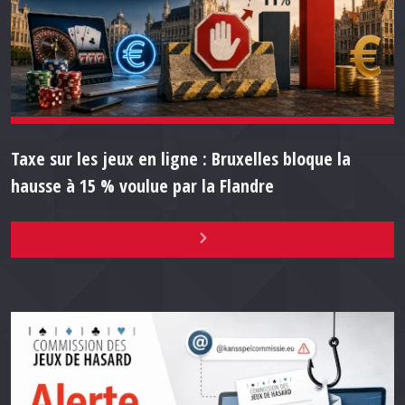
Taxe sur les jeux en ligne : Bruxelles bloque la
hausse à 15 % voulue par la Flandre