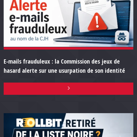
E-mails frauduleux : la Commission des jeux de
hasard alerte sur une usurpation de son identité