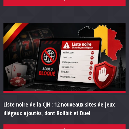
Liste noire de la CJH : 12 nouveaux sites de jeux
illégaux ajoutés, dont Rollbit et Duel