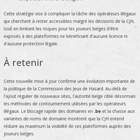
Cette stratégie vise à compliquer la tâche des opérateurs illégaux
qui cherchent à rester accessibles malgré les décisions de la CJH,
tout en limitant les risques pour les joueurs belges d'être
exposés à des plateformes ne bénéficiant d'aucune licence ni
d'aucune protection légale.
À retenir
Cette nouvelle mise à jour confirme une évolution importante de
la politique de la Commission des Jeux de Hasard. Au-delà de
l'ajout régulier de nouveaux sites, l'autorité belge cible désormais
les méthodes de contournement utilisées par les opérateurs
illégaux. Le blocage rapide des domaines en
.be
et la chasse aux
variantes de noms de domaine montrent que la CJH entend
réduire au maximum la visibilité de ces plateformes auprès des
joueurs belges.