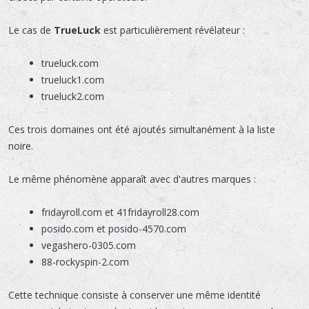
Le cas de
TrueLuck
est particulièrement révélateur :
trueluck.com
trueluck1.com
trueluck2.com
Ces trois domaines ont été ajoutés simultanément à la liste
noire.
Le même phénomène apparaît avec d'autres marques :
fridayroll.com et 41fridayroll28.com
posido.com et posido-4570.com
vegashero-0305.com
88-rockyspin-2.com
Cette technique consiste à conserver une même identité