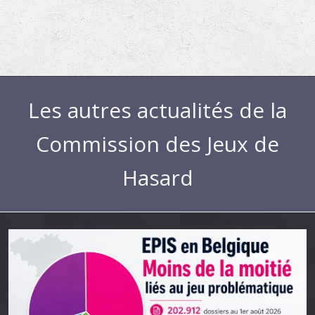
Les autres actualités de la
Commission des Jeux de
Hasard