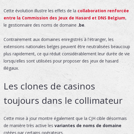
Cette évolution illustre les effets de la
collaboration renforcée
entre la Commission des Jeux de Hasard et
DNS Belgium
,
le gestionnaire des noms de domaine
.be
.
Contrairement aux domaines enregistrés à l'étranger, les
extensions nationales belges peuvent être neutralisées beaucoup
plus rapidement, ce qui réduit considérablement leur durée de vie
lorsqu'elles sont utilisées pour proposer des jeux de hasard
illégaux.
Les clones de casinos
toujours dans le collimateur
Cette mise à jour montre également que la CJH cible désormais
de manière très active les
variantes de noms de domaine
créées par certains opérateurs.