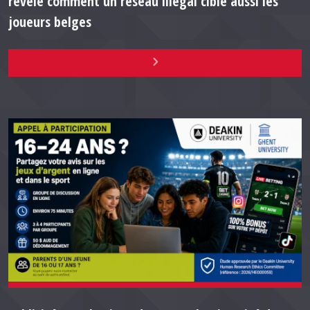
révèle comment un réseau illégal cible aussi les
joueurs belges