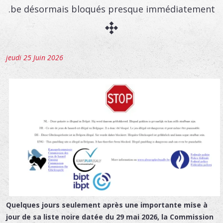
.be désormais bloqués presque immédiatement
jeudi 25 Juin 2026
Quelques jours seulement après une importante mise à
jour de sa liste noire datée du 29 mai 2026, la Commission