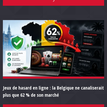
Jeux de hasard en ligne : la Belgique ne canaliserait
plus que 62 % de son marché