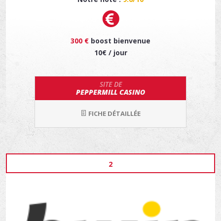
300 €
boost bienvenue
10€ / jour
SITE DE
PEPPERMILL CASINO
FICHE DÉTAILLÉE
2