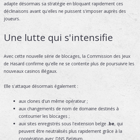
adapte désormais sa stratégie en bloquant rapidement ces
déclinaisons avant qu'elles ne puissent s'imposer auprès des
joueurs.
Une lutte qui s'intensifie
Avec cette nouvelle série de blocages, la Commission des Jeux
de Hasard confirme qu'elle ne se contente plus de poursuivre les
nouveaux casinos illégaux.
Elle s'attaque désormais également :
aux clones d'un même opérateur ;
aux changements de nom de domaine destinés à
contourner les blocages ;
aux sites enregistrés sous l'extension belge
.be
, qui
peuvent être neutralisés plus rapidement grâce à la
coopération avec DNS Belgium.