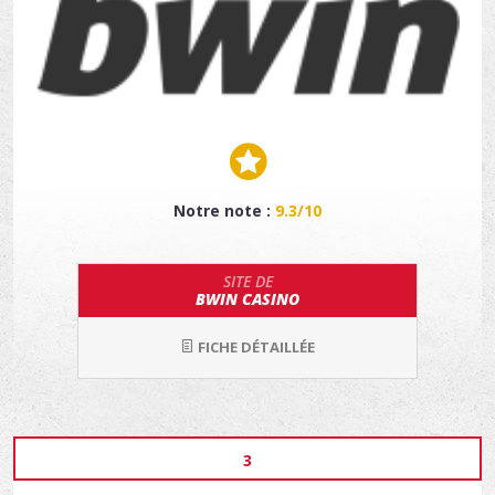
Notre note :
9.3/10
SITE DE
BWIN CASINO
FICHE DÉTAILLÉE
3