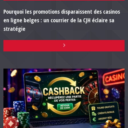
Pourquoi les promotions disparaissent des casinos
en ligne belges : un courrier de la CJH éclaire sa
stratégie