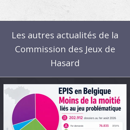
Les autres actualités de la
Commission des Jeux de
Hasard