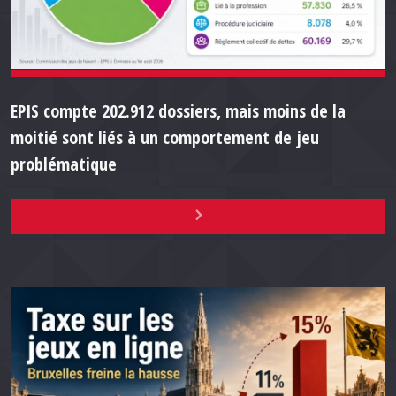
EPIS compte 202.912 dossiers, mais moins de la
moitié sont liés à un comportement de jeu
problématique