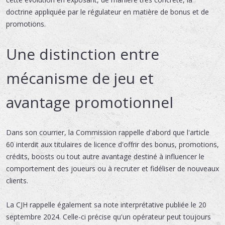
doctrine appliquée par le régulateur en matière de bonus et de
promotions.
Une distinction entre
mécanisme de jeu et
avantage promotionnel
Dans son courrier, la Commission rappelle d'abord que l'article
60 interdit aux titulaires de licence d'offrir des bonus, promotions,
crédits, boosts ou tout autre avantage destiné à influencer le
comportement des joueurs ou à recruter et fidéliser de nouveaux
clients.
La CJH rappelle également sa note interprétative publiée le 20
septembre 2024. Celle-ci précise qu'un opérateur peut toujours