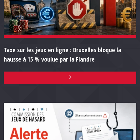
Taxe sur les jeux en ligne : Bruxelles bloque la
hausse à 15 % voulue par la Flandre