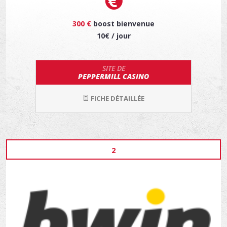
300 €
boost bienvenue
10€ / jour
SITE DE
PEPPERMILL CASINO
FICHE DÉTAILLÉE
2