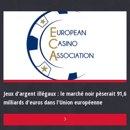
Jeux d'argent illégaux : le marché noir pèserait 91,6
milliards d'euros dans l'Union européenne