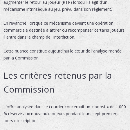
augmenter le retour au joueur (RTP) lorsqu'il s'agit d'un
mécanisme intrinsèque au jeu, prévu dans son règlement.
En revanche, lorsque ce mécanisme devient une opération
commerciale destinée à attirer ou récompenser certains joueurs,
il entre dans le champ de l'interdiction.
Cette nuance constitue aujourd'hui le cœur de l'analyse menée
par la Commission.
Les critères retenus par la
Commission
L'offre analysée dans le courrier concernait un « boost » de 1.000
% réservé aux nouveaux joueurs pendant leurs sept premiers
jours d'inscription.