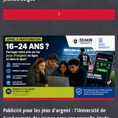
Publicité pour les jeux d'argent : l'Université de