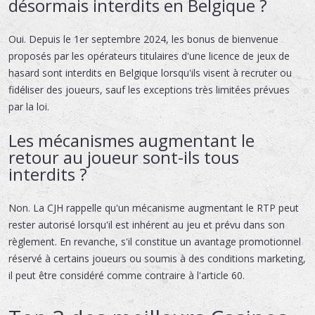
désormais interdits en Belgique ?
Oui. Depuis le 1er septembre 2024, les bonus de bienvenue
proposés par les opérateurs titulaires d'une licence de jeux de
hasard sont interdits en Belgique lorsqu'ils visent à recruter ou
fidéliser des joueurs, sauf les exceptions très limitées prévues
par la loi.
Les mécanismes augmentant le
retour au joueur sont-ils tous
interdits ?
Non. La CJH rappelle qu'un mécanisme augmentant le RTP peut
rester autorisé lorsqu'il est inhérent au jeu et prévu dans son
règlement. En revanche, s'il constitue un avantage promotionnel
réservé à certains joueurs ou soumis à des conditions marketing,
il peut être considéré comme contraire à l'article 60.