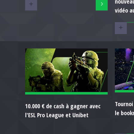
nouveau
vidéo a
Tournoi
10.000 € de cash à gagner avec
le book
l'ESL Pro League et Unibet