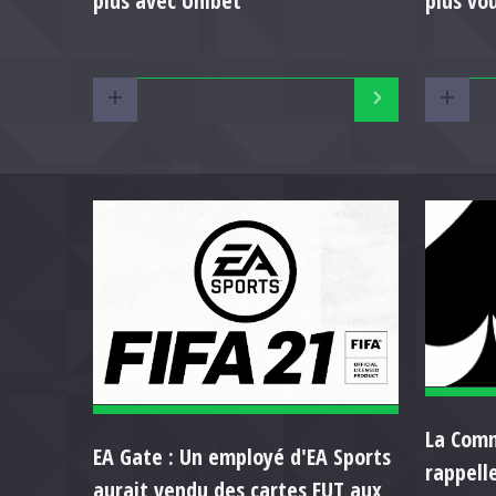
plus avec Unibet
plus vo
La Comm
EA Gate : Un employé d'EA Sports
rappell
aurait vendu des cartes FUT aux