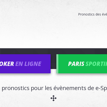
Pronostics des évè
OKER
EN LIGNE
PARIS
SPORTI
 pronostics pour les évènements de e-S