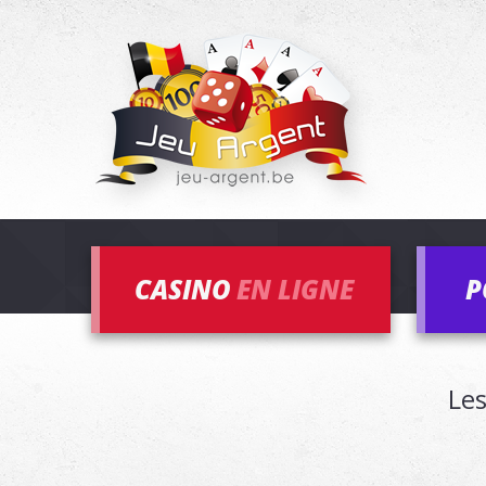
CASINO
EN LIGNE
P
Les