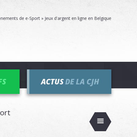
nements de e-Sport » Jeux d'argent en ligne en Belgique
FS
ACTUS
DE LA CJH
port