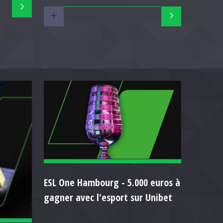
ESL One Hambourg - 5.000 euros à
gagner avec l'esport sur Unibet