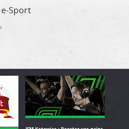
 e-Sport
r.