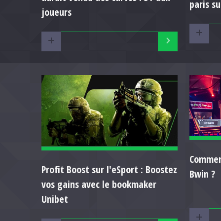
paris su
joueurs
Comment
Profit Boost sur l'eSport : Boostez
Bwin ?
vos gains avec le bookmaker
Unibet