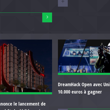
DreamHack Open avec Uni
10.000 euros à gagner
nnonce le lancement de