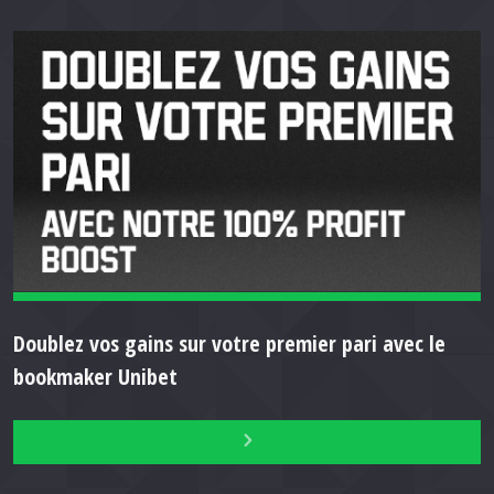
Doublez vos gains sur votre premier pari avec le
bookmaker Unibet