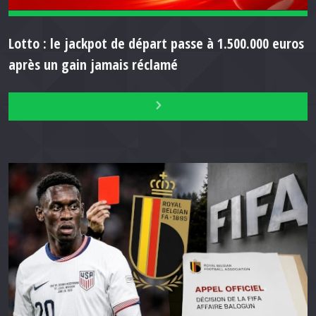
Lotto : le jackpot de départ passe à 1.500.000 euros
après un gain jamais réclamé