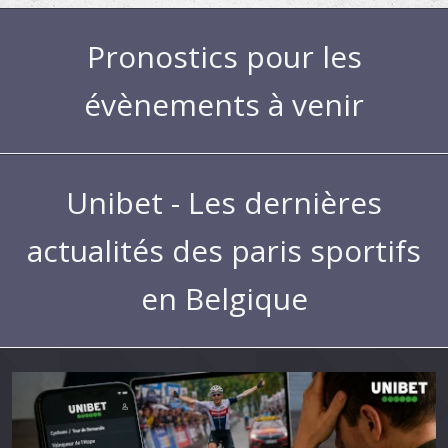
Pronostics pour les
évènements à venir
Unibet - Les dernières
actualités des paris sportifs
en Belgique