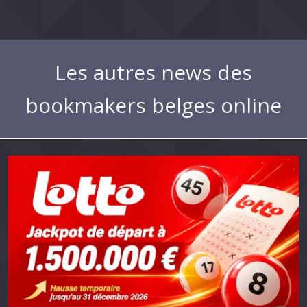
Les autres news des
bookmakers belges online