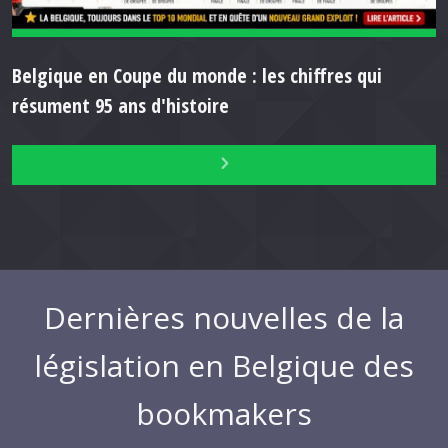
Belgique en Coupe du monde : les chiffres qui
résument 95 ans d'histoire
Dernières nouvelles de la
législation en Belgique des
bookmakers