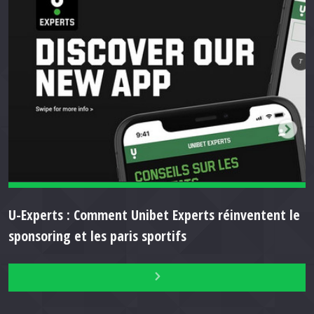
U-Experts : Comment Unibet Experts réinventent le
sponsoring et les paris sportifs