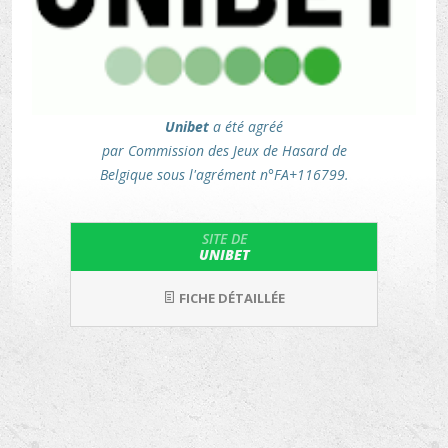
Unibet
a été agréé
par Commission des Jeux de Hasard de
Belgique sous l'agrément n°FA+116799.
SITE DE
UNIBET
FICHE DÉTAILLÉE