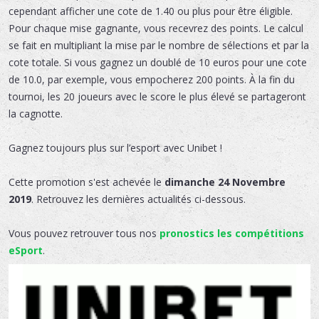
cependant afficher une cote de 1.40 ou plus pour être éligible.
Pour chaque mise gagnante, vous recevrez des points. Le calcul
se fait en multipliant la mise par le nombre de sélections et par la
cote totale. Si vous gagnez un doublé de 10 euros pour une cote
de 10.0, par exemple, vous empocherez 200 points. À la fin du
tournoi, les 20 joueurs avec le score le plus élevé se partageront
la cagnotte.
Gagnez toujours plus sur l’esport avec Unibet !
Cette promotion s'est achevée le
dimanche 24 Novembre
2019
. Retrouvez les dernières actualités ci-dessous.
Vous pouvez retrouver tous nos
pronostics les compétitions
eSport
.