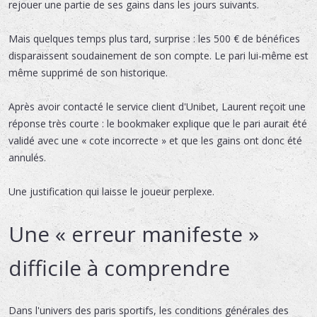
rejouer une partie de ses gains dans les jours suivants.
Mais quelques temps plus tard, surprise : les 500 € de bénéfices
disparaissent soudainement de son compte. Le pari lui-même est
même supprimé de son historique.
Après avoir contacté le service client d'Unibet, Laurent reçoit une
réponse très courte : le bookmaker explique que le pari aurait été
validé avec une « cote incorrecte » et que les gains ont donc été
annulés.
Une justification qui laisse le joueur perplexe.
Une « erreur manifeste »
difficile à comprendre
Dans l'univers des paris sportifs, les conditions générales des