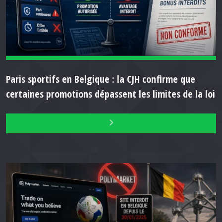
Paris sportifs en Belgique : la CJH confirme que
certaines promotions dépassent les limites de la loi