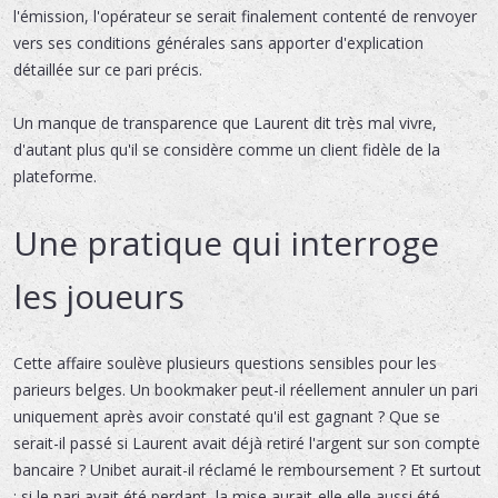
l'émission, l'opérateur se serait finalement contenté de renvoyer
vers ses conditions générales sans apporter d'explication
détaillée sur ce pari précis.
Un manque de transparence que Laurent dit très mal vivre,
d'autant plus qu'il se considère comme un client fidèle de la
plateforme.
Une pratique qui interroge
les joueurs
Cette affaire soulève plusieurs questions sensibles pour les
parieurs belges. Un bookmaker peut-il réellement annuler un pari
uniquement après avoir constaté qu'il est gagnant ? Que se
serait-il passé si Laurent avait déjà retiré l'argent sur son compte
bancaire ? Unibet aurait-il réclamé le remboursement ? Et surtout
: si le pari avait été perdant, la mise aurait-elle elle aussi été