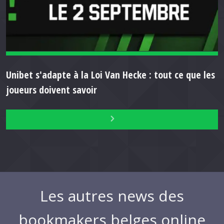
Unibet s'adapte à la Loi Van Hecke : tout ce que les
joueurs doivent savoir
Les autres news des
bookmakers belges online