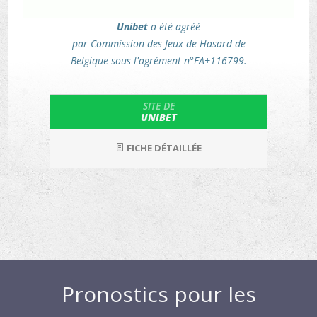
Unibet
a été agréé
par Commission des Jeux de Hasard de
Belgique sous l'agrément n°FA+116799.
SITE DE
UNIBET
FICHE DÉTAILLÉE
Pronostics pour les