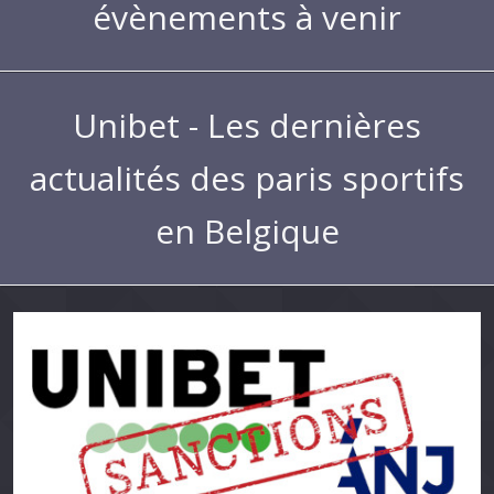
évènements à venir
Unibet - Les dernières
actualités des paris sportifs
en Belgique