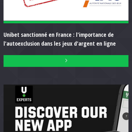
Unibet sanctionné en France : l'importance de
l'autoexclusion dans les jeux d'argent en ligne