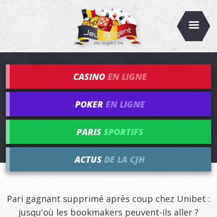
CASINO
EN LIGNE
POKER
EN LIGNE
PARIS
SPORTIFS
ACTUS
DE LA CJH
Pari gagnant supprimé après coup chez Unibet :
jusqu'où les bookmakers peuvent-ils aller ?