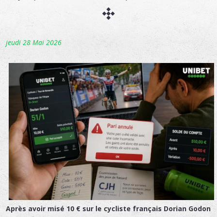
jeudi 28 Mai 2026
Après avoir misé 10 € sur le cycliste français Dorian Godon