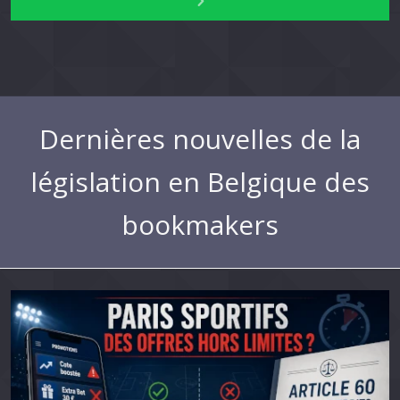
Dernières nouvelles de la
législation en Belgique des
bookmakers