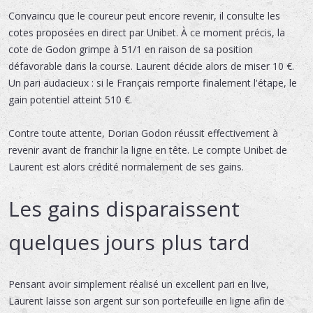
Convaincu que le coureur peut encore revenir, il consulte les
cotes proposées en direct par Unibet. À ce moment précis, la
cote de Godon grimpe à 51/1 en raison de sa position
défavorable dans la course. Laurent décide alors de miser 10 €.
Un pari audacieux : si le Français remporte finalement l'étape, le
gain potentiel atteint 510 €.
Contre toute attente, Dorian Godon réussit effectivement à
revenir avant de franchir la ligne en tête. Le compte Unibet de
Laurent est alors crédité normalement de ses gains.
Les gains disparaissent
quelques jours plus tard
Pensant avoir simplement réalisé un excellent pari en live,
Laurent laisse son argent sur son portefeuille en ligne afin de