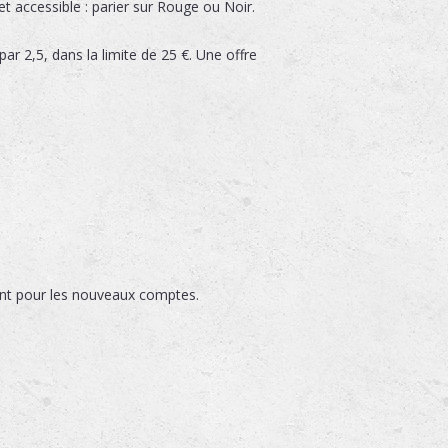
t accessible : parier sur Rouge ou Noir.
par 2,5, dans la limite de 25 €. Une offre
ent pour les nouveaux comptes.