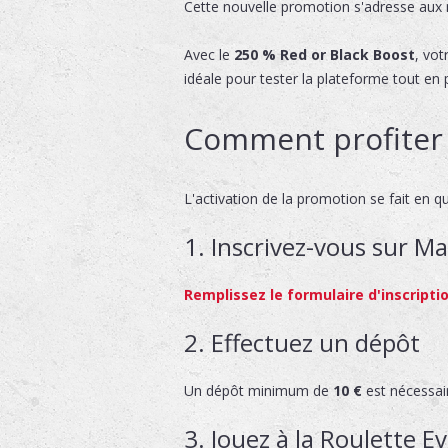
Cette nouvelle promotion s'adresse aux n
Avec le
250 % Red or Black Boost
, vot
idéale pour tester la plateforme tout en 
Comment profiter d
L'activation de la promotion se fait en q
1. Inscrivez-vous sur M
Remplissez le formulaire d'inscript
2. Effectuez un dépôt
Un dépôt minimum de
10 €
est nécessair
3. Jouez à la Roulette E