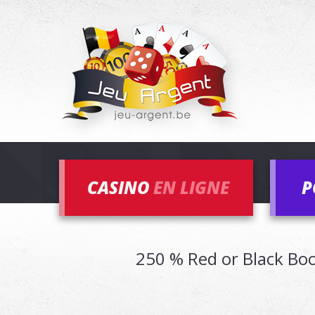
CASINO
EN LIGNE
P
250 % Red or Black Boos