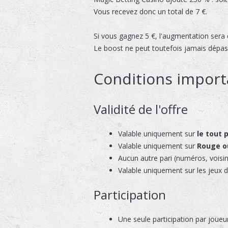
Vous recevez donc un total de 7 €.
Si vous gagnez 5 €, l'augmentation sera 
Le boost ne peut toutefois jamais dépa
Conditions import
Validité de l'offre
Valable uniquement sur
le tout 
Valable uniquement sur
Rouge o
Aucun autre pari (numéros, voisin
Valable uniquement sur les jeux 
Participation
Une seule participation par joueur