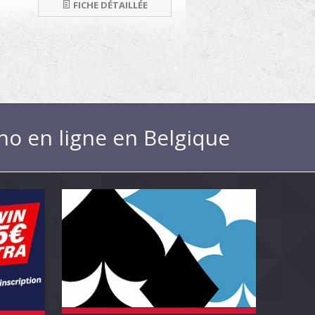
FICHE DÉTAILLÉE
ino en ligne en Belgique