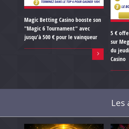
Magic Betting Casino booste son
"Magic 6 Tournament" avec
5 € off
jusqu'à 500 € pour le vainqueur
sur Meg
du jeud
Casino
Les 