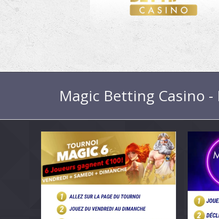
Magic Betting Casino - 