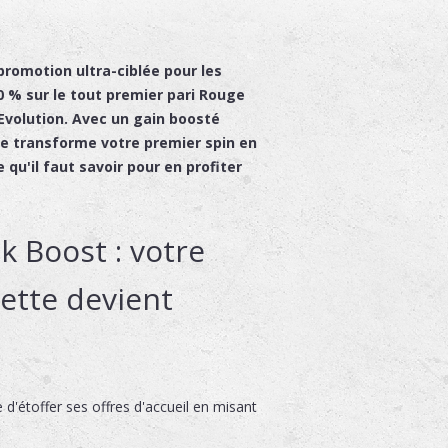
promotion ultra-ciblée pour les
0 % sur le tout premier pari Rouge
Evolution. Avec un gain boosté
ée transforme votre premier spin en
 qu'il faut savoir pour en profiter
k Boost : votre
ette devient
d'étoffer ses offres d'accueil en misant