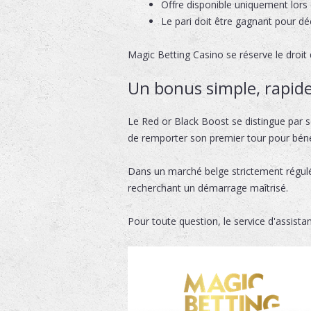
Offre disponible uniquement lors 
Le pari doit être gagnant pour dé
Magic Betting Casino se réserve le droit
Un bonus simple, rapid
Le Red or Black Boost se distingue par s
de remporter son premier tour pour bénéf
Dans un marché belge strictement régulé
recherchant un démarrage maîtrisé.
Pour toute question, le service d'assista