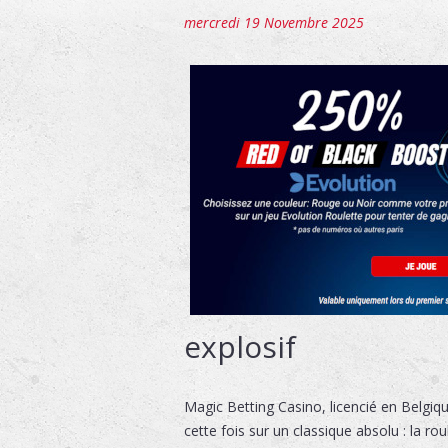
mercredi 19 Novembre 2025
explosif
Magic Betting Casino, licencié en Belgi
cette fois sur un classique absolu : la rou