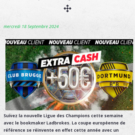
mercredi 18 Septembre 2024
Suivez la nouvelle Ligue des Champions cette semaine
avec le bookmaker Ladbrokes. La coupe européenne de
référence se réinvente en effet cette année avec un