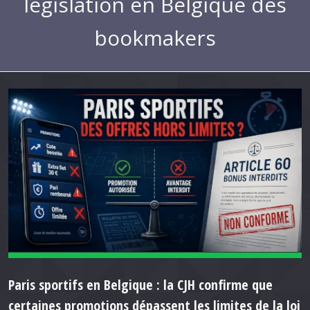
législation en Belgique des
bookmakers
Paris sportifs en Belgique : la CJH confirme que
certaines promotions dépassent les limites de la loi