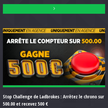
Stop Challenge de Ladbrokes : Arrêtez le chrono sur
500.00 et recevez 500 €