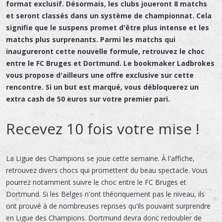
format exclusif. Désormais, les clubs joueront 8 matchs
et seront classés dans un système de championnat. Cela
signifie que le suspens promet d'être plus intense et les
matchs plus surprenants. Parmi les matchs qui
inaugureront cette nouvelle formule, retrouvez le choc
entre le FC Bruges et Dortmund. Le bookmaker Ladbrokes
vous propose d'ailleurs une offre exclusive sur cette
rencontre. Si un but est marqué, vous débloquerez un
extra cash de 50 euros sur votre premier pari.
Recevez 10 fois votre mise !
La Ligue des Champions se joue cette semaine. À l'affiche,
retrouvez divers chocs qui promettent du beau spectacle. Vous
pourrez notamment suivre le choc entre le FC Bruges et
Dortmund. Si les Belges n'ont théoriquement pas le niveau, ils
ont prouvé à de nombreuses reprises qu'ils pouvaint surprendre
en Ligue des Champions. Dortmund devra donc redoubler de