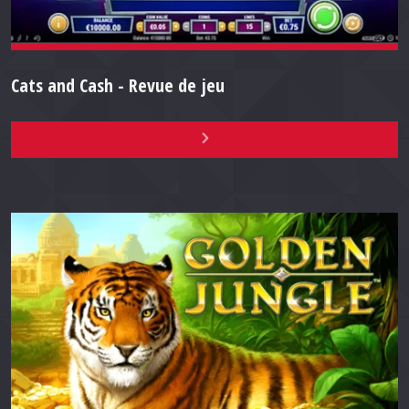
Cats and Cash - Revue de jeu