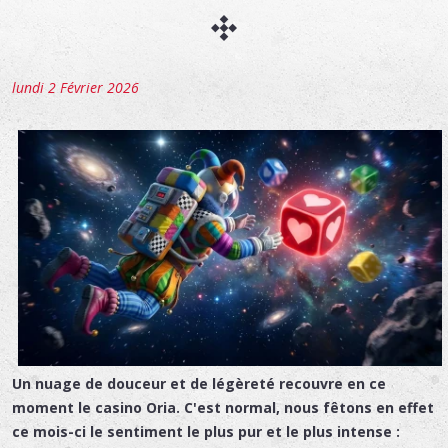
lundi 2 Février 2026
Un nuage de douceur et de légèreté recouvre en ce
moment le casino Oria. C'est normal, nous fêtons en effet
ce mois-ci le sentiment le plus pur et le plus intense :