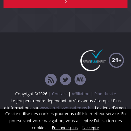
Copyright ©2026 |
Contact
|
Affiliation
|
Plan du site
Le jeu peut rendre dépendant. Arrêtez-vous à temps ! Plus
d'informations sur
www.arretezvousatemps.be
. Les jeux d'argent
Ce site utilise des cookies pour vous offrir le meilleur service. En
sont interdits aux mineurs.
poursuivant votre navigation, vous acceptez l'utilisation des
cookies.
En savoir plus
J'accepte