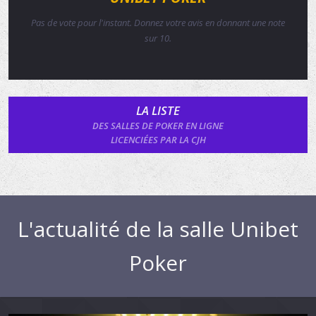
Pas de vote pour l'instant. Donnez votre avis en donnant une note
sur 10.
LA LISTE
DES SALLES DE POKER EN LIGNE
LICENCIÉES PAR LA CJH
L'actualité de la salle Unibet
Poker