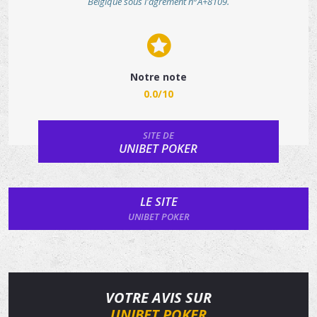
Belgique sous l'agrément n°A+8109.
Notre note
0.0/10
SITE DE
UNIBET POKER
LE SITE
UNIBET POKER
VOTRE AVIS SUR
UNIBET POKER