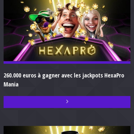
260.000 euros à gagner avec les jackpots HexaPro
Mania