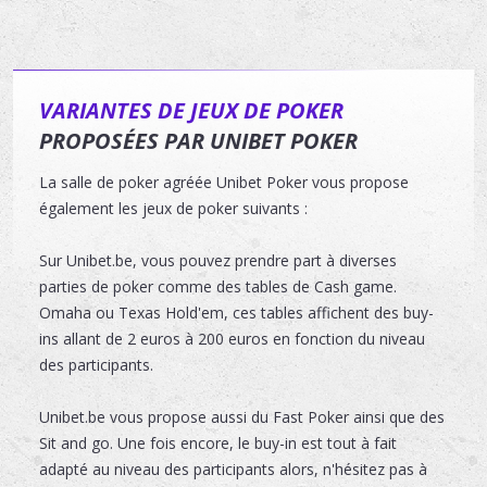
VARIANTES DE JEUX DE POKER
PROPOSÉES PAR UNIBET POKER
La salle de poker agréée Unibet Poker vous propose
également les jeux de poker suivants :
Sur Unibet.be, vous pouvez prendre part à diverses
parties de poker comme des tables de Cash game.
Omaha ou Texas Hold'em, ces tables affichent des buy-
ins allant de 2 euros à 200 euros en fonction du niveau
des participants.
Unibet.be vous propose aussi du Fast Poker ainsi que des
Sit and go. Une fois encore, le buy-in est tout à fait
adapté au niveau des participants alors, n'hésitez pas à