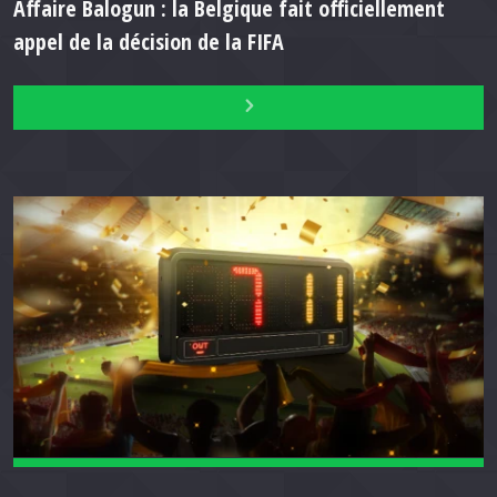
Affaire Balogun : la Belgique fait officiellement
appel de la décision de la FIFA