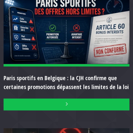
Paris sportifs en Belgique : la CJH confirme que
certaines promotions dépassent les limites de la loi