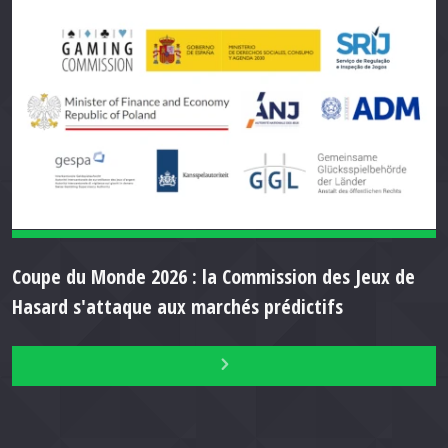
Coupe du Monde 2026 : la Commission des Jeux de
Hasard s'attaque aux marchés prédictifs