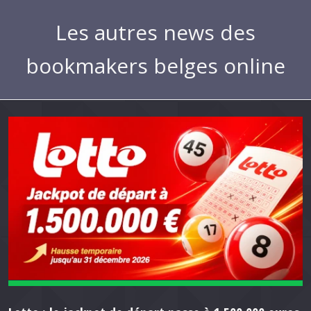
Les autres news des
bookmakers belges online