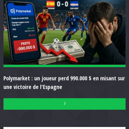
Polymarket : un joueur perd 990.000 $ en misant sur
une victoire de l'Espagne