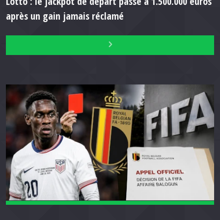
Lotto : le jackpot de départ passe à 1.500.000 euros
après un gain jamais réclamé