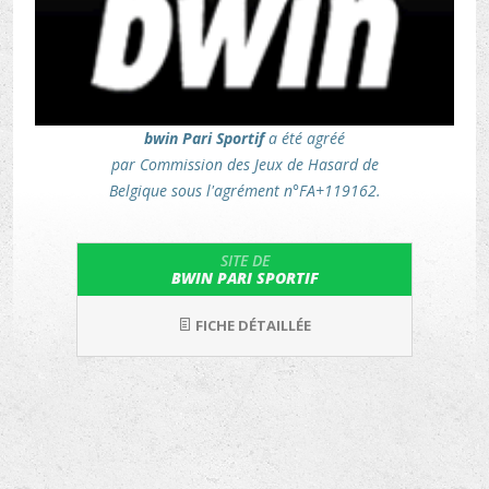
bwin Pari Sportif
a été agréé
par Commission des Jeux de Hasard de
Belgique sous l'agrément n°FA+119162.
SITE DE
BWIN PARI SPORTIF
FICHE DÉTAILLÉE