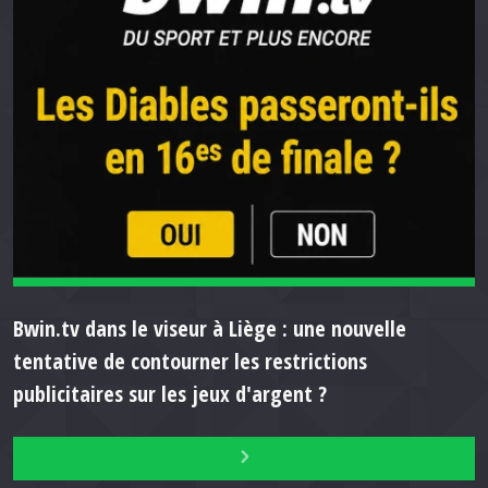
Bwin.tv dans le viseur à Liège : une nouvelle
tentative de contourner les restrictions
publicitaires sur les jeux d'argent ?