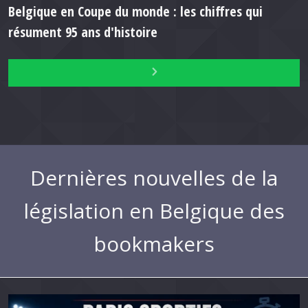
Belgique en Coupe du monde : les chiffres qui
résument 95 ans d'histoire
Dernières nouvelles de la
législation en Belgique des
bookmakers