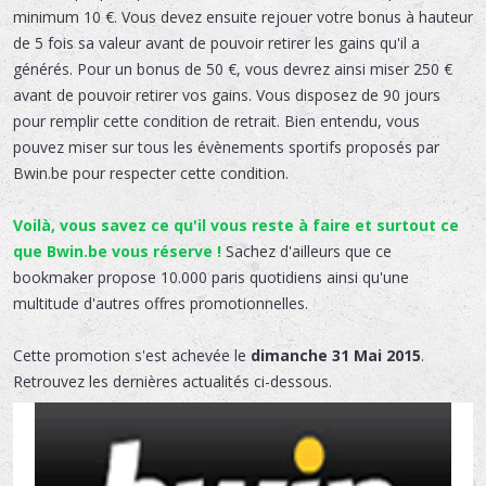
minimum 10 €. Vous devez ensuite rejouer votre bonus à hauteur
de 5 fois sa valeur avant de pouvoir retirer les gains qu'il a
générés. Pour un bonus de 50 €, vous devrez ainsi miser 250 €
avant de pouvoir retirer vos gains. Vous disposez de 90 jours
pour remplir cette condition de retrait. Bien entendu, vous
pouvez miser sur tous les évènements sportifs proposés par
Bwin.be pour respecter cette condition.
Voilà, vous savez ce qu'il vous reste à faire et surtout ce
que Bwin.be vous réserve !
Sachez d'ailleurs que ce
bookmaker propose 10.000 paris quotidiens ainsi qu'une
multitude d'autres offres promotionnelles.
Cette promotion s'est achevée le
dimanche 31 Mai 2015
.
Retrouvez les dernières actualités ci-dessous.