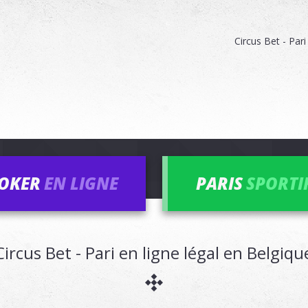
Circus Bet - Pari
OKER
EN LIGNE
PARIS
SPORTI
Circus Bet - Pari en ligne légal en Belgiqu