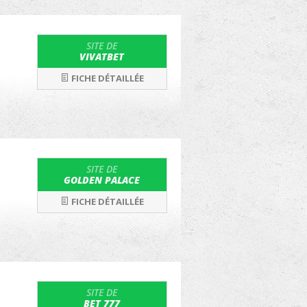
SITE DE
VIVATBET
FICHE DÉTAILLÉE
SITE DE
GOLDEN PALACE
FICHE DÉTAILLÉE
SITE DE
BET 777