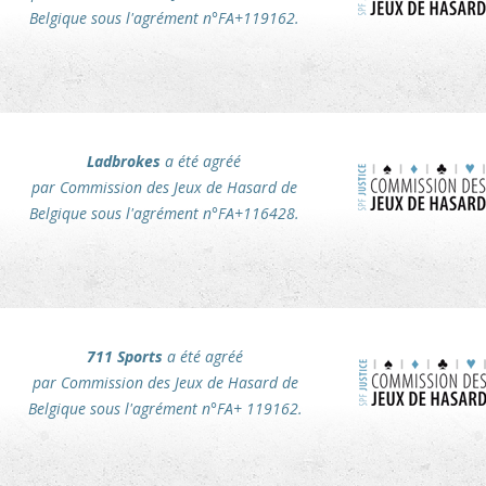
Belgique sous l'agrément n°FA+119162.
Ladbrokes
a été agréé
par Commission des Jeux de Hasard de
Belgique sous l'agrément n°FA+116428.
711 Sports
a été agréé
par Commission des Jeux de Hasard de
Belgique sous l'agrément n°FA+ 119162.