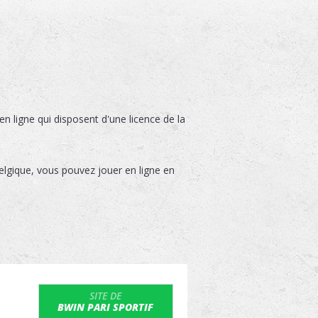
n ligne qui disposent d'une licence de la
Belgique, vous pouvez jouer en ligne en
SITE DE
BWIN PARI SPORTIF