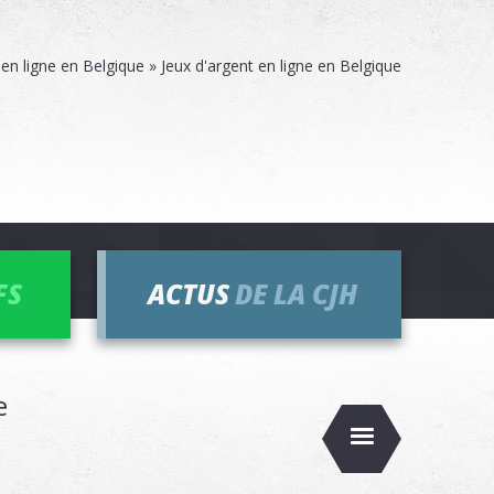
 en ligne en Belgique » Jeux d'argent en ligne en Belgique
FS
ACTUS
DE LA CJH
e