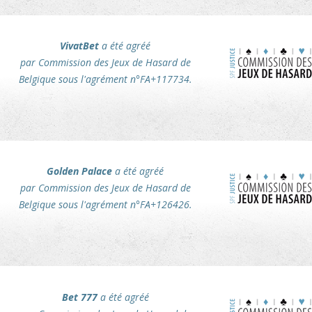
VivatBet
a été agréé
par Commission des Jeux de Hasard de
Belgique sous l'agrément n°FA+117734.
Golden Palace
a été agréé
par Commission des Jeux de Hasard de
Belgique sous l'agrément n°FA+126426.
Bet 777
a été agréé