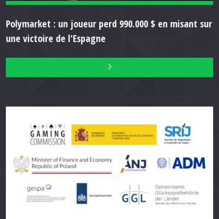
Polymarket : un joueur perd 990.000 $ en misant sur
une victoire de l'Espagne