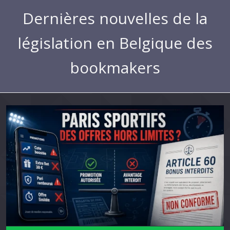
Dernières nouvelles de la
législation en Belgique des
bookmakers