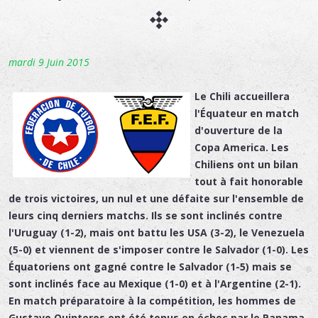
mardi 9 Juin 2015
Le Chili accueillera
l'Équateur en match
d'ouverture de la
Copa America. Les
Chiliens ont un bilan
tout à fait honorable
de trois victoires, un nul et une défaite sur l'ensemble de
leurs cinq derniers matchs. Ils se sont inclinés contre
l'Uruguay (1-2), mais ont battu les USA (3-2), le Venezuela
(5-0) et viennent de s'imposer contre le Salvador (1-0). Les
Équatoriens ont gagné contre le Salvador (1-5) mais se
sont inclinés face au Mexique (1-0) et à l'Argentine (2-1).
En match préparatoire à la compétition, les hommes de
Gustavo Quinteros ont été tenus en échec par le Panama