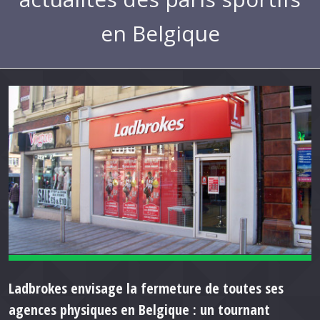
en Belgique
Ladbrokes envisage la fermeture de toutes ses
agences physiques en Belgique : un tournant