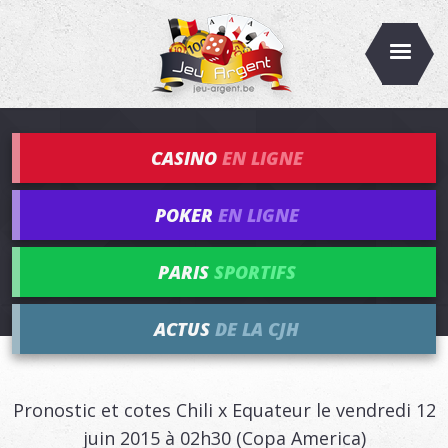
CASINO
EN LIGNE
POKER
EN LIGNE
PARIS
SPORTIFS
ACTUS
DE LA CJH
Pronostic et cotes Chili x Equateur le vendredi 12
juin 2015 à 02h30 (Copa America)