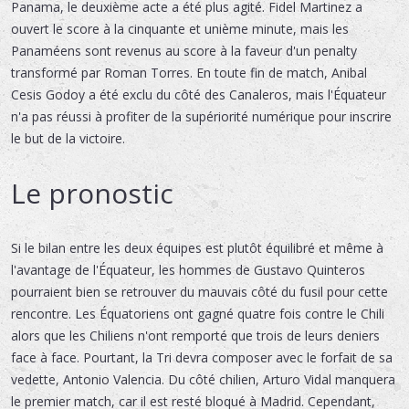
Panama, le deuxième acte a été plus agité. Fidel Martinez a
ouvert le score à la cinquante et unième minute, mais les
Panaméens sont revenus au score à la faveur d'un penalty
transformé par Roman Torres. En toute fin de match, Anibal
Cesis Godoy a été exclu du côté des Canaleros, mais l'Équateur
n'a pas réussi à profiter de la supériorité numérique pour inscrire
le but de la victoire.
Le pronostic
Si le bilan entre les deux équipes est plutôt équilibré et même à
l'avantage de l'Équateur, les hommes de Gustavo Quinteros
pourraient bien se retrouver du mauvais côté du fusil pour cette
rencontre. Les Équatoriens ont gagné quatre fois contre le Chili
alors que les Chiliens n'ont remporté que trois de leurs deniers
face à face. Pourtant, la Tri devra composer avec le forfait de sa
vedette, Antonio Valencia. Du côté chilien, Arturo Vidal manquera
le premier match, car il est resté bloqué à Madrid. Cependant,