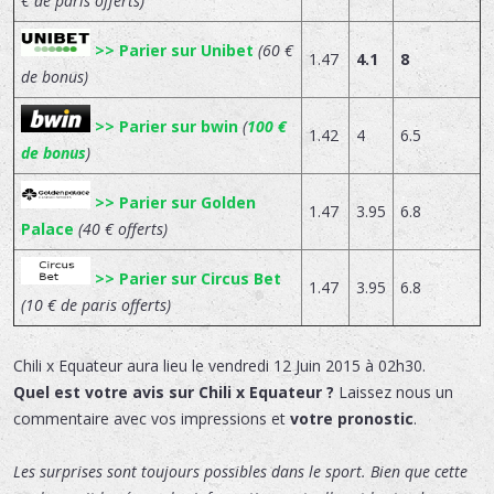
€ de paris offerts)
>> Parier sur Unibet
(60 €
1.47
4.1
8
de bonus)
>> Parier sur bwin
(
100 €
1.42
4
6.5
de bonus
)
>> Parier sur Golden
1.47
3.95
6.8
Palace
(40 € offerts)
>> Parier sur Circus Bet
1.47
3.95
6.8
(10 € de paris offerts)
Chili x Equateur
aura lieu le
vendredi 12 Juin 2015 à 02h30.
Quel est votre avis sur Chili x Equateur ?
Laissez nous un
commentaire avec vos impressions et
votre pronostic
.
Les surprises sont toujours possibles dans le sport. Bien que cette