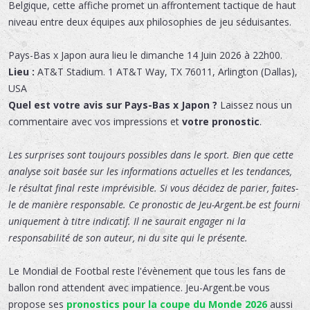
Belgique, cette affiche promet un affrontement tactique de haut
niveau entre deux équipes aux philosophies de jeu séduisantes.
Pays-Bas x Japon
aura lieu le
dimanche 14 Juin 2026 à 22h00.
Lieu :
AT&T Stadium
.
1 AT&T Way
,
TX 76011
,
Arlington (Dallas)
,
USA
Quel est votre avis sur Pays-Bas x Japon ?
Laissez nous un
commentaire avec vos impressions et
votre pronostic
.
Les surprises sont toujours possibles dans le sport. Bien que cette
analyse soit basée sur les informations actuelles et les tendances,
le résultat final reste imprévisible. Si vous décidez de parier, faites-
le de manière responsable. Ce pronostic de Jeu-Argent.be est fourni
uniquement à titre indicatif. Il ne saurait engager ni la
responsabilité de son auteur, ni du site qui le présente.
Le Mondial de Footbal reste l'évènement que tous les fans de
ballon rond attendent avec impatience. Jeu-Argent.be vous
propose ses
pronostics pour la coupe du Monde 2026
aussi