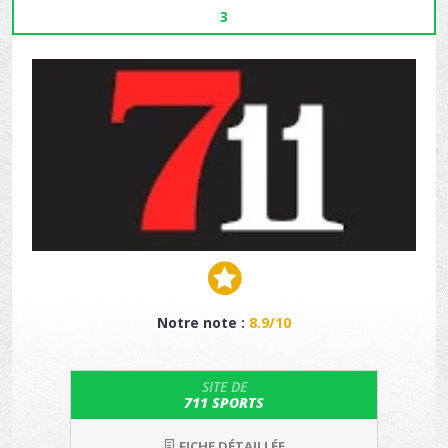
3
Notre note :
8.9/10
SITE DE
711 SPORTS
FICHE DÉTAILLÉE