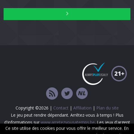
Copyright ©2026 |
Contact
|
Affiliation
|
Plan du site
Le jeu peut rendre dépendant. Arrêtez-vous à temps ! Plus
d'informations sur
www.arretezvousatemps.be
. Les jeux d'argent
Ce site utilise des cookies pour vous offrir le meilleur service. En
sont interdits aux mineurs.