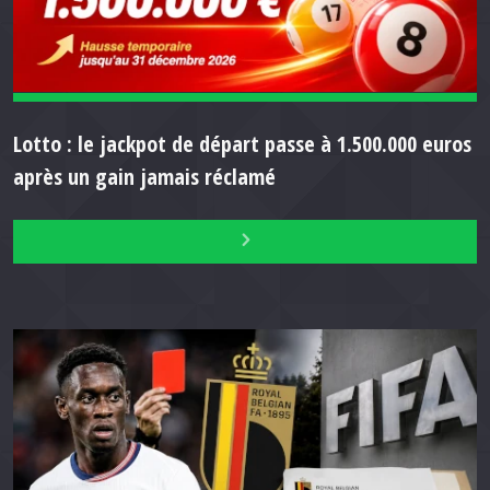
Lotto : le jackpot de départ passe à 1.500.000 euros
après un gain jamais réclamé