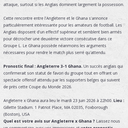
attaque, surtout si les Anglais dominent largement la possession.
Cette rencontre entre l'Angleterre et le Ghana s'annonce
particulièrement intéressante pour les amateurs de football. Les
Anglais disposent d'un effectif supérieur et semblent bien armés
pour décrocher une deuxième victoire consécutive dans ce
Groupe L. Le Ghana possède néanmoins les arguments
nécessaires pour rendre le match plus serré qu'attendu.
Pronostic final : Angleterre 3-1 Ghana.
Un succès anglais qui
confirmerait son statut de favori du groupe tout en offrant un
spectacle offensif attendu par les supporters belges qui suivent
de près cette Coupe du Monde 2026.
Angleterre x Ghana
aura lieu le
mardi 23 Juin 2026 à 22h00.
Lieu :
Gillette Stadium
.
1 Patriot Place
,
MA 02035
,
Foxborough
(Boston)
,
USA
Quel est votre avis sur Angleterre x Ghana ?
Laissez nous
un commentaire avec vos impressions et
votre pronostic
.