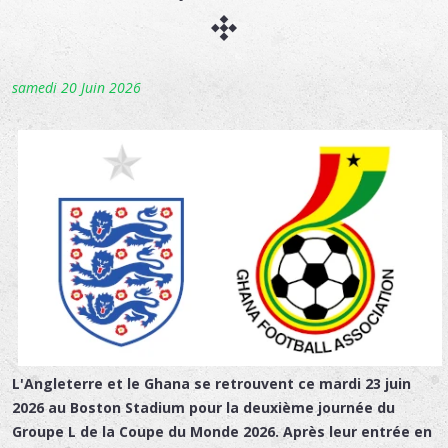
samedi 20 Juin 2026
L'Angleterre et le Ghana se retrouvent ce mardi 23 juin
2026 au Boston Stadium pour la deuxième journée du
Groupe L de la Coupe du Monde 2026. Après leur entrée en