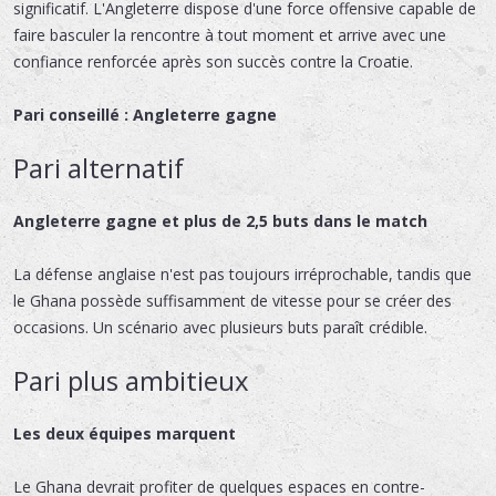
significatif. L'Angleterre dispose d'une force offensive capable de
faire basculer la rencontre à tout moment et arrive avec une
confiance renforcée après son succès contre la Croatie.
Pari conseillé : Angleterre gagne
Pari alternatif
Angleterre gagne et plus de 2,5 buts dans le match
La défense anglaise n'est pas toujours irréprochable, tandis que
le Ghana possède suffisamment de vitesse pour se créer des
occasions. Un scénario avec plusieurs buts paraît crédible.
Pari plus ambitieux
Les deux équipes marquent
Le Ghana devrait profiter de quelques espaces en contre-