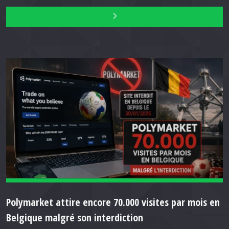
Polymarket attire encore 70.000 visites par mois en
Belgique malgré son interdiction