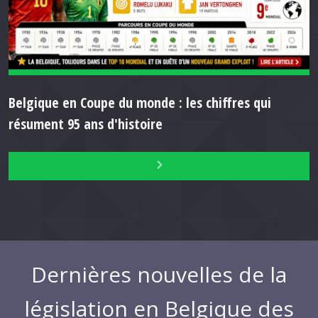
Belgique en Coupe du monde : les chiffres qui
résument 95 ans d'histoire
Dernières nouvelles de la
législation en Belgique des