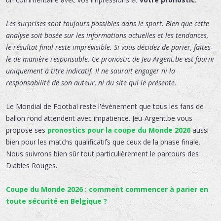
Les surprises sont toujours possibles dans le sport. Bien que cette
analyse soit basée sur les informations actuelles et les tendances,
le résultat final reste imprévisible. Si vous décidez de parier, faites-
le de manière responsable. Ce pronostic de Jeu-Argent.be est fourni
uniquement à titre indicatif. Il ne saurait engager ni la
responsabilité de son auteur, ni du site qui le présente.
Le Mondial de Footbal reste l'évènement que tous les fans de
ballon rond attendent avec impatience. Jeu-Argent.be vous
propose ses
pronostics pour la coupe du Monde 2026
aussi
bien pour les matchs qualificatifs que ceux de la phase finale.
Nous suivrons bien sûr tout particulièrement le parcours des
Diables Rouges.
Coupe du Monde 2026 : comment commencer à parier en
toute sécurité en Belgique ?