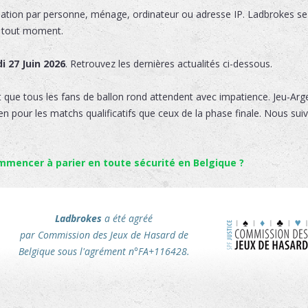
cipation par personne, ménage, ordinateur ou adresse IP. Ladbrokes se
à tout moment.
 27 Juin 2026
. Retrouvez les dernières actualités ci-dessous.
 que tous les fans de ballon rond attendent avec impatience. Jeu-Ar
en pour les matchs qualificatifs que ceux de la phase finale. Nous suiv
encer à parier en toute sécurité en Belgique ?
Ladbrokes
a été agréé
par Commission des Jeux de Hasard de
Belgique sous l'agrément n°FA+116428.