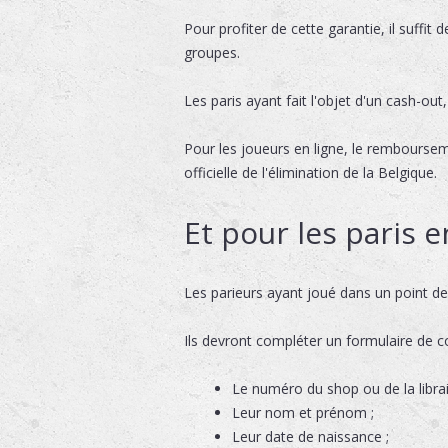
Pour profiter de cette garantie, il suffit
groupes.
Les paris ayant fait l'objet d'un cash-out
Pour les joueurs en ligne, le rembourse
officielle de l'élimination de la Belgique.
Et pour les paris 
Les parieurs ayant joué dans un point de
Ils devront compléter un formulaire de co
Le numéro du shop ou de la librair
Leur nom et prénom ;
Leur date de naissance ;