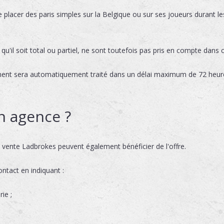
 de placer des paris simples sur la Belgique ou sur ses joueurs durant l
, qu'il soit total ou partiel, ne sont toutefois pas pris en compte dans
ment sera automatiquement traité dans un délai maximum de 72 heure
en agence ?
 vente Ladbrokes peuvent également bénéficier de l'offre.
ntact en indiquant :
ie ;