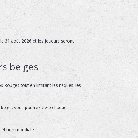
 le 31 août 2026 et les joueurs seront
rs belges
Rouges tout en limitant les risques liés
r belge, vous pourrez vivre chaque
pétition mondiale.