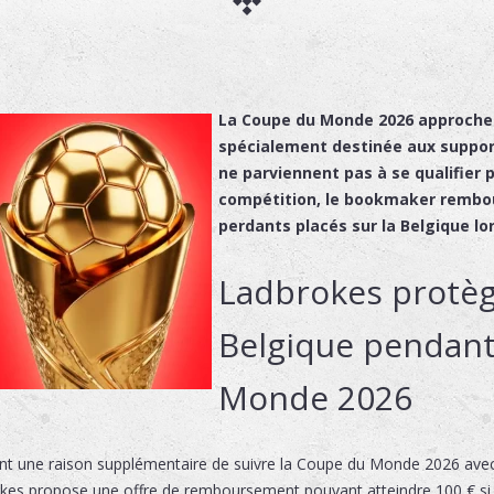
La Coupe du Monde 2026 approche 
spécialement destinée aux support
ne parviennent pas à se qualifier p
compétition, le bookmaker rembour
perdants placés sur la Belgique lo
Ladbrokes protège
Belgique pendant
Monde 2026
t une raison supplémentaire de suivre la Coupe du Monde 2026 avec 
kes propose une offre de remboursement pouvant atteindre 100 € si la