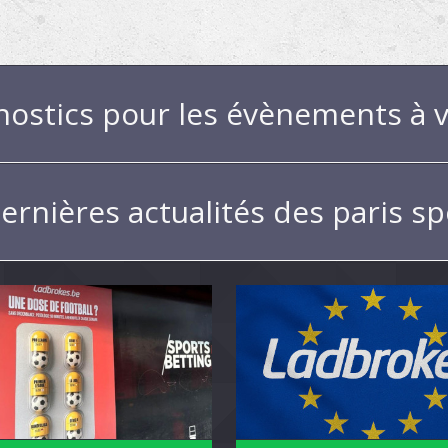
nostics pour les évènements à v
ernières actualités des paris sp