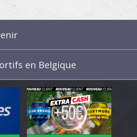
enir
ortifs en Belgique