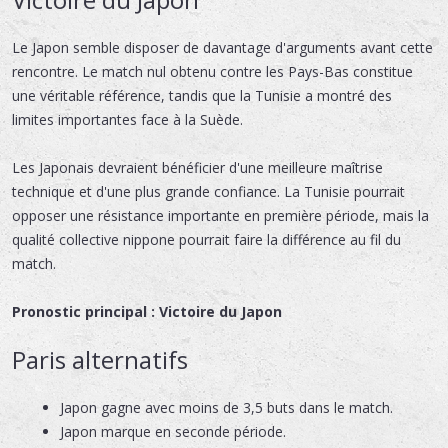
Le Japon semble disposer de davantage d'arguments avant cette
rencontre. Le match nul obtenu contre les Pays-Bas constitue
une véritable référence, tandis que la Tunisie a montré des
limites importantes face à la Suède.
Les Japonais devraient bénéficier d'une meilleure maîtrise
technique et d'une plus grande confiance. La Tunisie pourrait
opposer une résistance importante en première période, mais la
qualité collective nippone pourrait faire la différence au fil du
match.
Pronostic principal : Victoire du Japon
Paris alternatifs
Japon gagne avec moins de 3,5 buts dans le match.
Japon marque en seconde période.