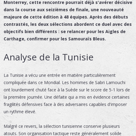
Monterrey, cette rencontre pourrait déjà s'avérer décisive
dans la course aux seizièmes de finale, une nouveauté
majeure de cette édition à 48 équipes. Après des débuts
contrastés, les deux sélections abordent ce duel avec des
objectifs bien différents : se relancer pour les Aigles de
Carthage, confirmer pour les Samouraïs Bleus.
Analyse de la Tunisie
La Tunisie a vécu une entrée en matière particulièrement
compliquée dans ce Mondial. Les hommes de Sabri Lamouchi
ont lourdement chuté face à la Suède sur le score de 5-1 lors de
la première journée. Une défaite qui a mis en évidence certaines
fragilités défensives face à des adversaires capables d'imposer
un rythme élevé.
Malgré ce revers, la sélection tunisienne conserve plusieurs
atouts. Son organisation tactique reste généralement solide