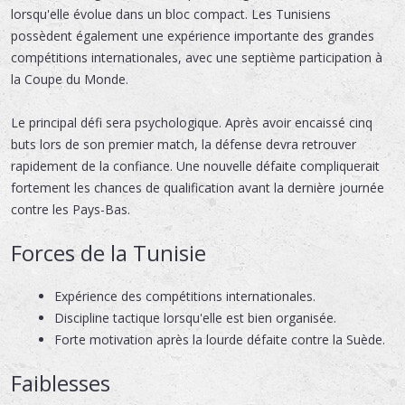
lorsqu'elle évolue dans un bloc compact. Les Tunisiens
possèdent également une expérience importante des grandes
compétitions internationales, avec une septième participation à
la Coupe du Monde.
Le principal défi sera psychologique. Après avoir encaissé cinq
buts lors de son premier match, la défense devra retrouver
rapidement de la confiance. Une nouvelle défaite compliquerait
fortement les chances de qualification avant la dernière journée
contre les Pays-Bas.
Forces de la Tunisie
Expérience des compétitions internationales.
Discipline tactique lorsqu'elle est bien organisée.
Forte motivation après la lourde défaite contre la Suède.
Faiblesses