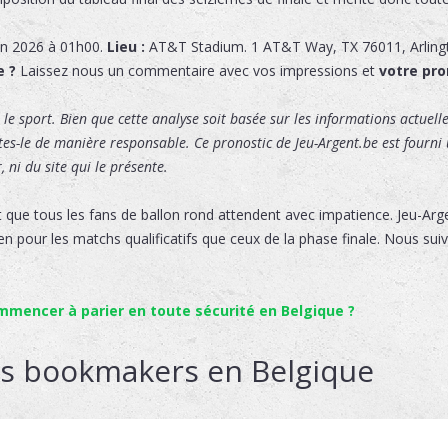
in 2026 à 01h00.
Lieu :
AT&T Stadium
.
1 AT&T Way
,
TX 76011
,
Arling
e ?
Laissez nous un commentaire avec vos impressions et
votre pro
le sport. Bien que cette analyse soit basée sur les informations actuelles
ites-le de manière responsable. Ce pronostic de Jeu-Argent.be est fourni u
 ni du site qui le présente.
 que tous les fans de ballon rond attendent avec impatience. Jeu-Ar
en pour les matchs qualificatifs que ceux de la phase finale. Nous suiv
encer à parier en toute sécurité en Belgique ?
rs bookmakers en Belgique