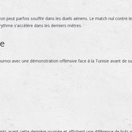
pon peut parfois souffrir dans les duels aériens. Le match nul contre
e rythme s'accélère dans les derniers mètres.
de
urnoi avec une démonstration offensive face à la Tunisie avant de subi
ts avant cette dernière journée et affichent une différence de buts n