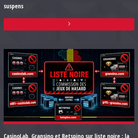
suspens
CasinoLab, Gransino et Betspino sur liste noire : la