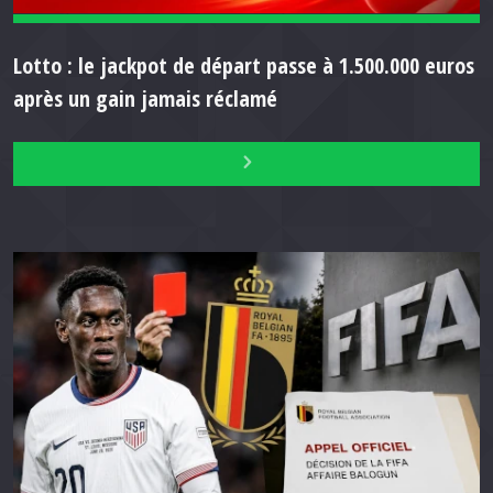
Lotto : le jackpot de départ passe à 1.500.000 euros
après un gain jamais réclamé