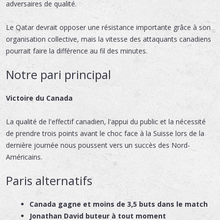
adversaires de qualité.
Le Qatar devrait opposer une résistance importante grâce à son
organisation collective, mais la vitesse des attaquants canadiens
pourrait faire la différence au fil des minutes.
Notre pari principal
Victoire du Canada
La qualité de l'effectif canadien, l'appui du public et la nécessité
de prendre trois points avant le choc face à la Suisse lors de la
dernière journée nous poussent vers un succès des Nord-
Américains.
Paris alternatifs
Canada gagne et moins de 3,5 buts dans le match
Jonathan David buteur à tout moment