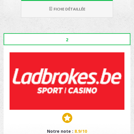
FICHE DÉTAILLÉE
2
Notre note :
8.9/10