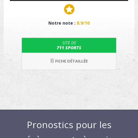
Notre note :
8.9/10
SITE DE
711 SPORTS
FICHE DÉTAILLÉE
Pronostics pour les