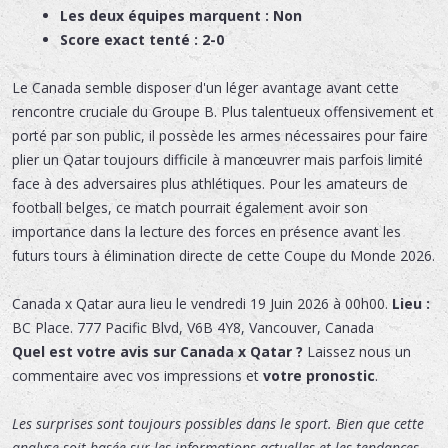
Les deux équipes marquent : Non
Score exact tenté : 2-0
Le Canada semble disposer d'un léger avantage avant cette
rencontre cruciale du Groupe B. Plus talentueux offensivement et
porté par son public, il possède les armes nécessaires pour faire
plier un Qatar toujours difficile à manœuvrer mais parfois limité
face à des adversaires plus athlétiques. Pour les amateurs de
football belges, ce match pourrait également avoir son
importance dans la lecture des forces en présence avant les
futurs tours à élimination directe de cette Coupe du Monde 2026.
Canada x Qatar
aura lieu le
vendredi 19 Juin 2026 à 00h00.
Lieu :
BC Place
.
777 Pacific Blvd
,
V6B 4Y8
,
Vancouver
,
Canada
Quel est votre avis sur Canada x Qatar ?
Laissez nous un
commentaire avec vos impressions et
votre pronostic
.
Les surprises sont toujours possibles dans le sport. Bien que cette
analyse soit basée sur les informations actuelles et les tendances,