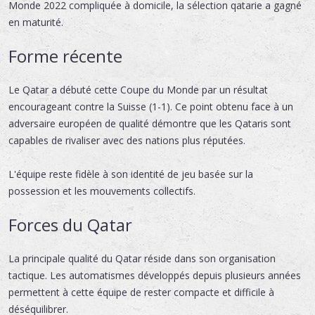
Monde 2022 compliquée à domicile, la sélection qatarie a gagné
en maturité.
Forme récente
Le Qatar a débuté cette Coupe du Monde par un résultat
encourageant contre la Suisse (1-1). Ce point obtenu face à un
adversaire européen de qualité démontre que les Qataris sont
capables de rivaliser avec des nations plus réputées.
L'équipe reste fidèle à son identité de jeu basée sur la
possession et les mouvements collectifs.
Forces du Qatar
La principale qualité du Qatar réside dans son organisation
tactique. Les automatismes développés depuis plusieurs années
permettent à cette équipe de rester compacte et difficile à
déséquilibrer.