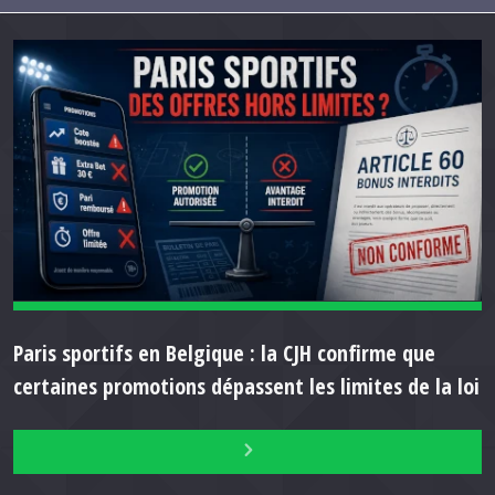
Paris sportifs en Belgique : la CJH confirme que
certaines promotions dépassent les limites de la loi