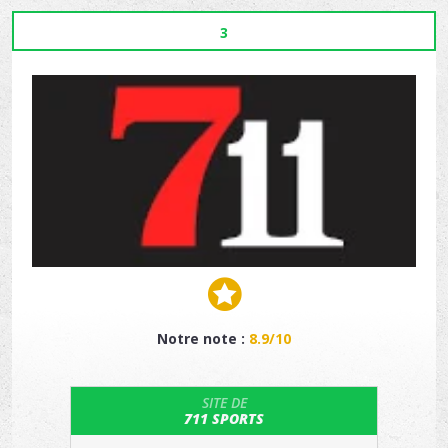
3
Notre note :
8.9/10
SITE DE
711 SPORTS