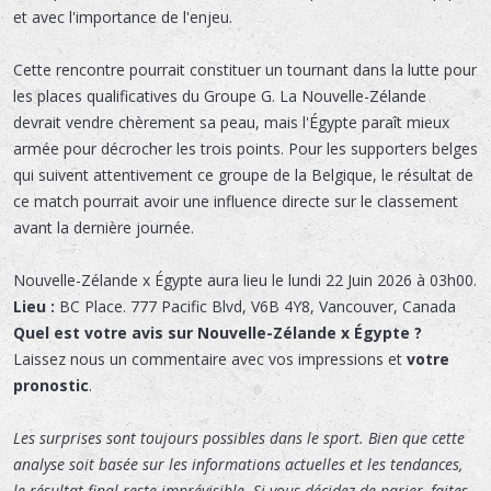
et avec l'importance de l'enjeu.
Cette rencontre pourrait constituer un tournant dans la lutte pour
les places qualificatives du Groupe G. La Nouvelle-Zélande
devrait vendre chèrement sa peau, mais l'Égypte paraît mieux
armée pour décrocher les trois points. Pour les supporters belges
qui suivent attentivement ce groupe de la Belgique, le résultat de
ce match pourrait avoir une influence directe sur le classement
avant la dernière journée.
Nouvelle-Zélande x Égypte
aura lieu le
lundi 22 Juin 2026 à 03h00.
Lieu :
BC Place
.
777 Pacific Blvd
,
V6B 4Y8
,
Vancouver
,
Canada
Quel est votre avis sur Nouvelle-Zélande x Égypte ?
Laissez nous un commentaire avec vos impressions et
votre
pronostic
.
Les surprises sont toujours possibles dans le sport. Bien que cette
analyse soit basée sur les informations actuelles et les tendances,
le résultat final reste imprévisible. Si vous décidez de parier, faites-