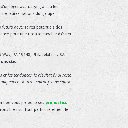
 d'un léger avantage grâce à leur
s meilleures nations du groupe.
s futurs adversaires potentiels des
rence pour une Croatie capable d'éviter
ld Way
,
PA 19148
,
Philadelphie
,
USA
ronostic
.
 et les tendances, le résultat final reste
niquement à titre indicatif. Il ne saurait
gent.be vous propose ses
pronostics
rons bien sûr tout particulièrement le