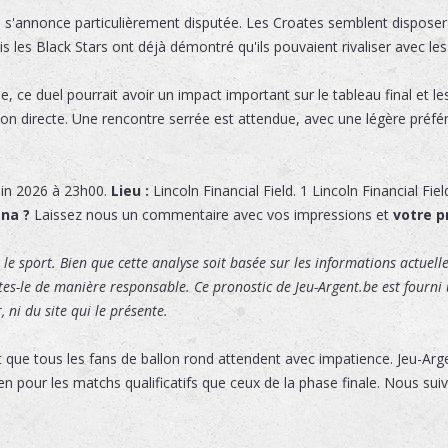
na s'annonce particulièrement disputée. Les Croates semblent disposer
ais les Black Stars ont déjà démontré qu'ils pouvaient rivaliser avec le
, ce duel pourrait avoir un impact important sur le tableau final et le
on directe. Une rencontre serrée est attendue, avec une légère préfé
in 2026 à 23h00.
Lieu :
Lincoln Financial Field
.
1 Lincoln Financial Fie
ana ?
Laissez nous un commentaire avec vos impressions et
votre p
le sport. Bien que cette analyse soit basée sur les informations actuelles
ites-le de manière responsable. Ce pronostic de Jeu-Argent.be est fourni u
 ni du site qui le présente.
 que tous les fans de ballon rond attendent avec impatience. Jeu-Ar
en pour les matchs qualificatifs que ceux de la phase finale. Nous suiv