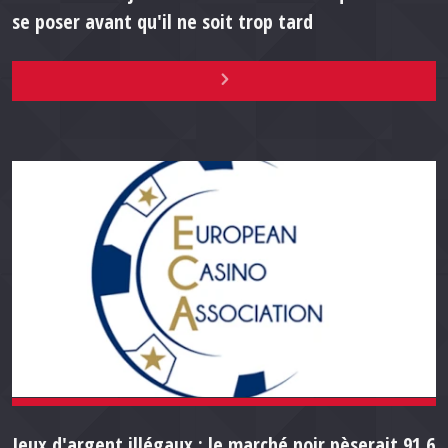
se poser avant qu'il ne soit trop tard
Jeux d'argent illégaux : le marché noir pèserait 91,6