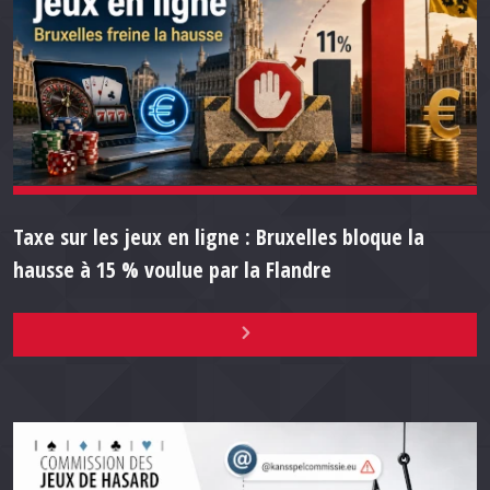
Taxe sur les jeux en ligne : Bruxelles bloque la
hausse à 15 % voulue par la Flandre