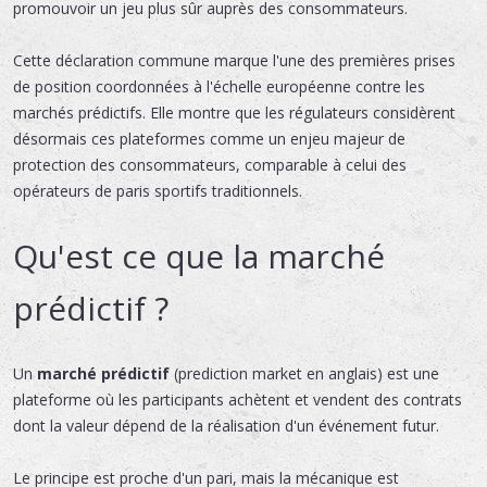
promouvoir un jeu plus sûr auprès des consommateurs.
Cette déclaration commune marque l'une des premières prises
de position coordonnées à l'échelle européenne contre les
marchés prédictifs. Elle montre que les régulateurs considèrent
désormais ces plateformes comme un enjeu majeur de
protection des consommateurs, comparable à celui des
opérateurs de paris sportifs traditionnels.
Qu'est ce que la marché
prédictif ?
Un
marché prédictif
(prediction market en anglais) est une
plateforme où les participants achètent et vendent des contrats
dont la valeur dépend de la réalisation d'un événement futur.
Le principe est proche d'un pari, mais la mécanique est