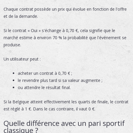
Chaque contrat possède un prix qui évolue en fonction de l'offre
et de la demande.
Si le contrat « Oui » s'échange à 0,70 €, cela signifie que le
marché estime à environ 70 % la probabilité que l'événement se
produise.
Un utilisateur peut :
acheter un contrat à 0,70 € ;
le revendre plus tard si sa valeur augmente ;
ou attendre le résultat final.
Si la Belgique atteint effectivement les quarts de finale, le contrat
est réglé à 1 €. Dans le cas contraire, il vaut 0 €.
Quelle différence avec un pari sportif
classique ?