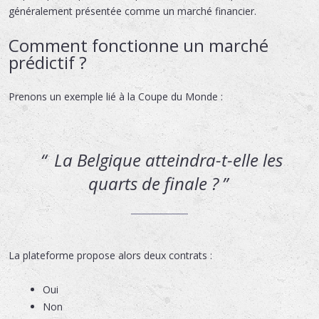
généralement présentée comme un marché financier.
Comment fonctionne un marché
prédictif ?
Prenons un exemple lié à la Coupe du Monde :
La Belgique atteindra-t-elle les
quarts de finale ?
La plateforme propose alors deux contrats :
Oui
Non