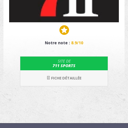
Notre note :
8.9/10
SITE DE
711 SPORTS
FICHE DÉTAILLÉE