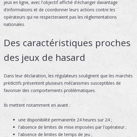
jeux en ligne, avec l'objectif affiché d'échanger davantage
d'informations et de coordonner leurs actions contre les
opérateurs qui ne respecteraient pas les réglementations
nationales.
Des caractéristiques proches
des jeux de hasard
Dans leur déclaration, les régulateurs soulignent que les marchés
prédictifs présentent plusieurs mécanismes susceptibles de
favoriser des comportements problématiques.
Ils mettent notamment en avant :
une disponibilité permanente 24 heures sur 24 ;
l'absence de limites de mise imposées par l'opérateur ;
l'absence de limites de temps de jeu ;