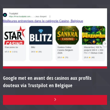
Google met en avant des casinos aux profils
douteux via Trustpilot en Belgique