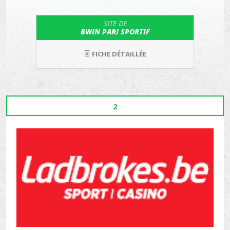
SITE DE
BWIN PARI SPORTIF
FICHE DÉTAILLÉE
2