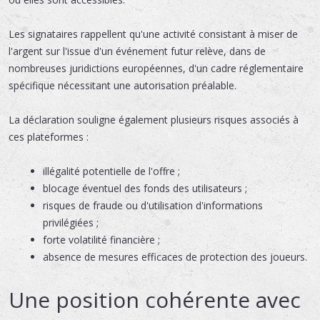
Les signataires rappellent qu'une activité consistant à miser de
l'argent sur l'issue d'un événement futur relève, dans de
nombreuses juridictions européennes, d'un cadre réglementaire
spécifique nécessitant une autorisation préalable.
La déclaration souligne également plusieurs risques associés à
ces plateformes :
illégalité potentielle de l'offre ;
blocage éventuel des fonds des utilisateurs ;
risques de fraude ou d'utilisation d'informations
privilégiées ;
forte volatilité financière ;
absence de mesures efficaces de protection des joueurs.
Une position cohérente avec