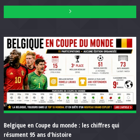
Belgique en Coupe du monde : les chiffres qui
résument 95 ans d'histoire