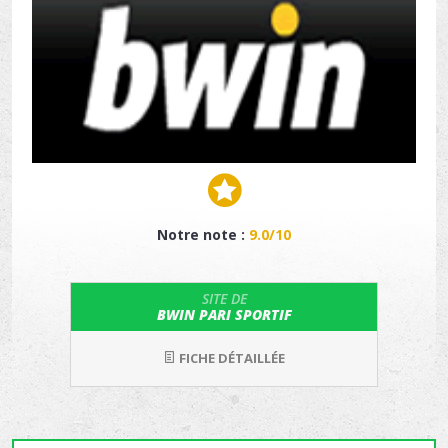
Notre note :
9.0/10
SITE DE
BWIN PARI SPORTIF
FICHE DÉTAILLÉE