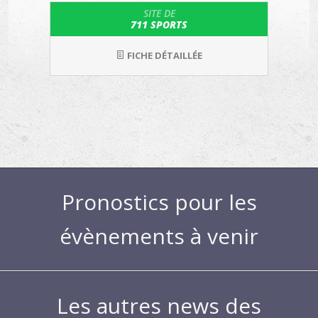
SITE DE
711 SPORTS
FICHE DÉTAILLÉE
Pronostics pour les
évènements à venir
Les autres news des