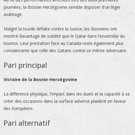
journées, la Bosnie-Herzégovine semble disposer d'un léger
avantage.
Malgré la lourde défaite contre la Suisse, les Bosniens ont
montré davantage de solidité que le Qatar dans l'ensemble du
tournoi. Leur prestation face au Canada reste également plus
convaincante que celle des Qataris contre ce même adversaire.
Pari principal
Victoire de la Bosnie-Herzégovine
La différence physique, l'impact dans les duels et la capacité à se
créer des occasions dans la surface adverse plaident en faveur
des Européens.
Pari alternatif