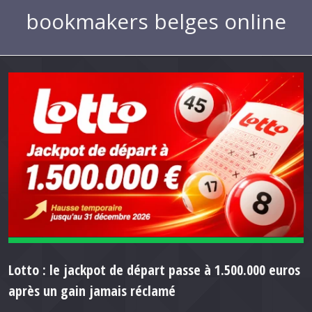
bookmakers belges online
Lotto : le jackpot de départ passe à 1.500.000 euros
après un gain jamais réclamé