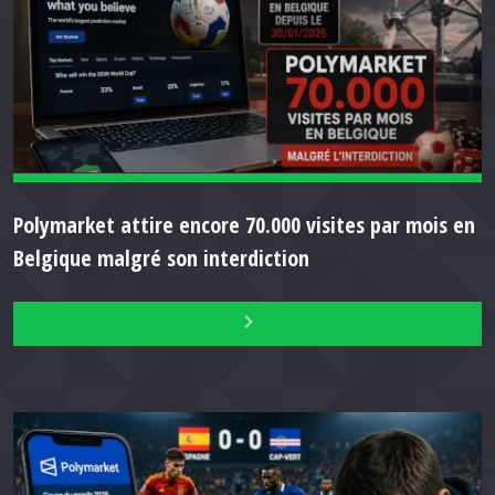
Polymarket attire encore 70.000 visites par mois en
Belgique malgré son interdiction