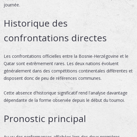
journée.
Historique des
confrontations directes
Les confrontations officielles entre la Bosnie-Herzégovine et le
Qatar sont extrêmement rares. Les deux nations évoluent
généralement dans des compétitions continentales différentes et
disposent donc de peu de références communes.
Cette absence d'historique significatif rend l'analyse davantage
dépendante de la forme observée depuis le début du tournoi.
Pronostic principal
Au vu des performances affichées lors des deux premières