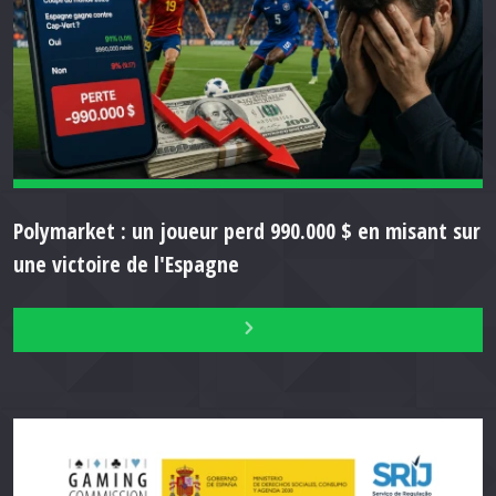
Polymarket : un joueur perd 990.000 $ en misant sur
une victoire de l'Espagne