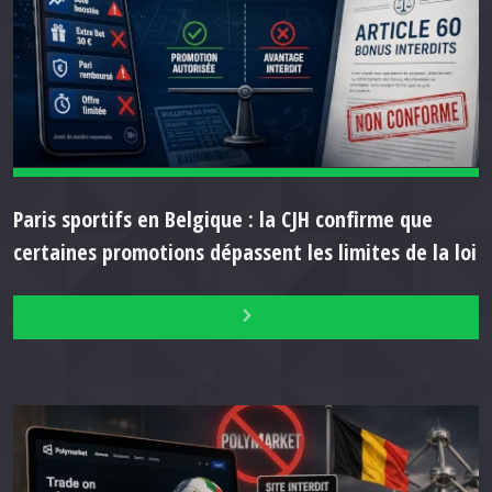
Paris sportifs en Belgique : la CJH confirme que
certaines promotions dépassent les limites de la loi