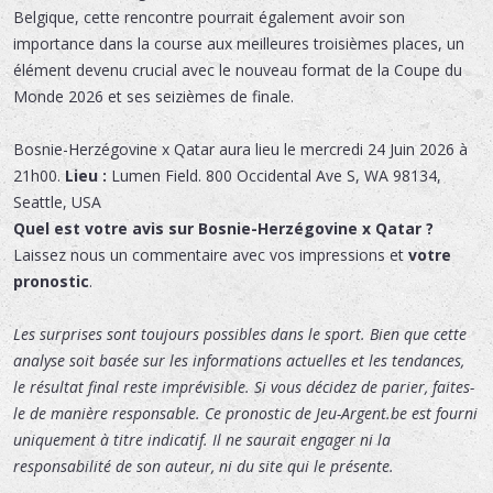
Belgique, cette rencontre pourrait également avoir son
importance dans la course aux meilleures troisièmes places, un
élément devenu crucial avec le nouveau format de la Coupe du
Monde 2026 et ses seizièmes de finale.
Bosnie-Herzégovine x Qatar
aura lieu le
mercredi 24 Juin 2026 à
21h00.
Lieu :
Lumen Field
.
800 Occidental Ave S
,
WA 98134
,
Seattle
,
USA
Quel est votre avis sur Bosnie-Herzégovine x Qatar ?
Laissez nous un commentaire avec vos impressions et
votre
pronostic
.
Les surprises sont toujours possibles dans le sport. Bien que cette
analyse soit basée sur les informations actuelles et les tendances,
le résultat final reste imprévisible. Si vous décidez de parier, faites-
le de manière responsable. Ce pronostic de Jeu-Argent.be est fourni
uniquement à titre indicatif. Il ne saurait engager ni la
responsabilité de son auteur, ni du site qui le présente.