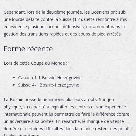
Cependant, lors de la deuxième journée, les Bosniens ont subi
une lourde défaite contre la Suisse (1-4). Cette rencontre a mis
en évidence plusieurs lacunes défensives, notamment dans la
gestion des transitions rapides et des coups de pied arrêtés.
Forme récente
Lors de cette Coupe du Monde :
Canada 1-1 Bosnie-Herzégovine
Suisse 4-1 Bosnie-Herzégovine
La Bosnie possède néanmoins plusieurs atouts. Son jeu
physique, sa capacité à exploiter les centres et son expérience
internationale peuvent lui permettre de faire la différence contre
un adversaire à sa portée. En revanche, le manque de vitesse
derrière et certaines difficultés dans la relance restent des points
faibles importants.