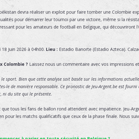
ékistan devra réaliser un exploit pour faire tomber une Colombie ex
lités pour démarrer leur tournoi par une victoire, même si la résistan
ressant pour les amateurs de football en Belgique, qui découvriront l'
i 18 Juin 2026 à 04h00.
Lieu :
Estadio Banorte (Estadio Azteca)
.
Calza
 x Colombie ?
Laissez nous un commentaire avec vos impressions e
le sport. Bien que cette analyse soit basée sur les informations actuelles
ites-le de manière responsable. Ce pronostic de Jeu-Argent.be est fourni u
 ni du site qui le présente.
 que tous les fans de ballon rond attendent avec impatience. Jeu-Ar
en pour les matchs qualificatifs que ceux de la phase finale. Nous suiv
encer à parier en toute sécurité en Belgique ?