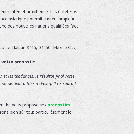
périmentée et ambitieuse. Les Cafeteros
ce asiatique pourrait limiter l'ampleur
une des nouvelles nations qualifiées face
da de Tlalpan 3465
,
04950
,
Mexico City
,
t
votre pronostic
.
 et les tendances, le résultat final reste
niquement à titre indicatif. Il ne saurait
gent.be vous propose ses
pronostics
rons bien sûr tout particulièrement le