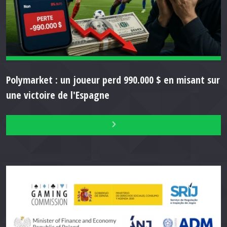
Polymarket : un joueur perd 990.000 $ en misant sur
une victoire de l'Espagne