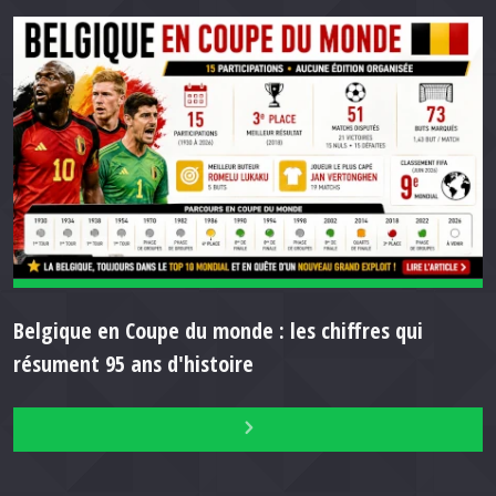
Belgique en Coupe du monde : les chiffres qui
résument 95 ans d'histoire