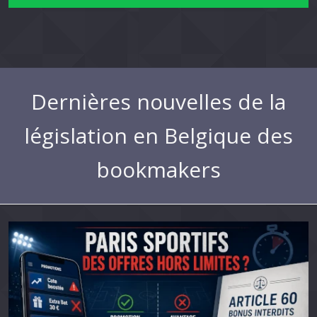
Dernières nouvelles de la
législation en Belgique des
bookmakers