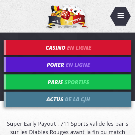
CASINO
EN LIGNE
POKER
EN LIGNE
PARIS
SPORTIFS
ACTUS
DE LA CJH
Super Early Payout : 711 Sports valide les paris
sur les Diables Rouges avant la fin du match