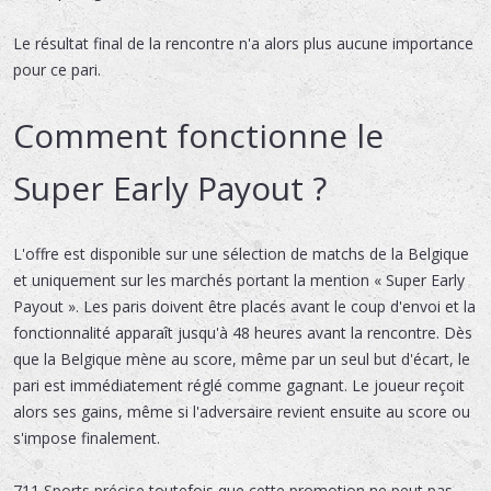
Le résultat final de la rencontre n'a alors plus aucune importance
pour ce pari.
Comment fonctionne le
Super Early Payout ?
L'offre est disponible sur une sélection de matchs de la Belgique
et uniquement sur les marchés portant la mention « Super Early
Payout ». Les paris doivent être placés avant le coup d'envoi et la
fonctionnalité apparaît jusqu'à 48 heures avant la rencontre. Dès
que la Belgique mène au score, même par un seul but d'écart, le
pari est immédiatement réglé comme gagnant. Le joueur reçoit
alors ses gains, même si l'adversaire revient ensuite au score ou
s'impose finalement.
711 Sports précise toutefois que cette promotion ne peut pas