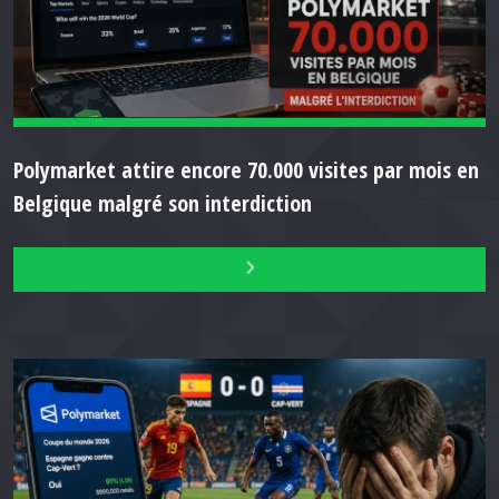
Polymarket attire encore 70.000 visites par mois en
Belgique malgré son interdiction