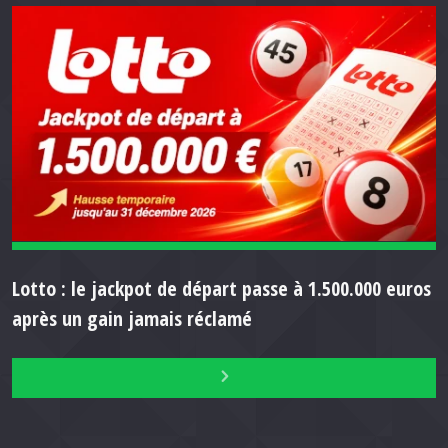
Lotto : le jackpot de départ passe à 1.500.000 euros
après un gain jamais réclamé