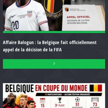
Affaire Balogun : la Belgique fait officiellement
appel de la décision de la FIFA