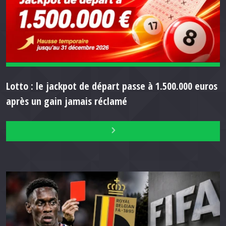
Lotto : le jackpot de départ passe à 1.500.000 euros
après un gain jamais réclamé