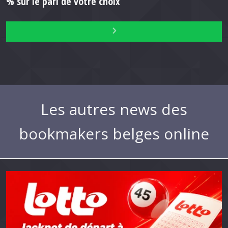
% sur le pari de votre choix
Les autres news des
bookmakers belges online