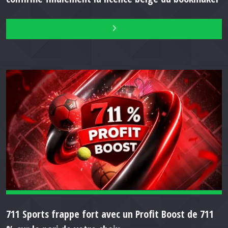
711 Sports frappe fort avec un Profit Boost de 711