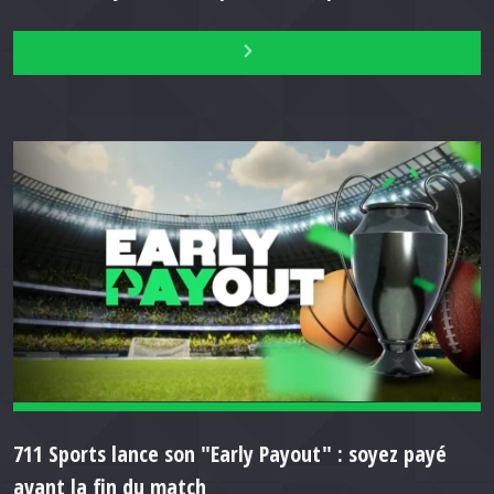
711 Sports lance son "Early Payout" : soyez payé
avant la fin du match