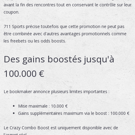
avant la fin des rencontres tout en conservant le contrôle sur leur
coupon.
711 Sports précise toutefois que cette promotion ne peut pas
être combinée avec d'autres avantages promotionnels comme
les freebets ou les odds boosts.
Des gains boostés jusqu'à
100.000 €
Le bookmaker annonce plusieurs limites importantes :
Mise maximale : 10.000 €
Gains supplémentaires maximum via le boost : 100.000 €
Le Crazy Combo Boost est uniquement disponible avec de
l'argent réel.