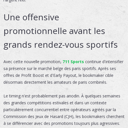
Une offensive
promotionnelle avant les
grands rendez-vous sportifs
Avec cette nouvelle promotion,
711 Sports
continue d'intensifier
sa présence sur le marché belge des paris sportifs. Après ses
offres de Profit Boost et d'Early Payout, le bookmaker cible
désormais directement les amateurs de paris combinés.
Le timing n'est probablement pas anodin. À quelques semaines
des grandes compétitions estivales et dans un contexte
particulièrement concurrentiel entre opérateurs agréés par la
Commission des Jeux de Hasard (CJH), les bookmakers cherchent
à se différencier avec des promotions toujours plus agressives.