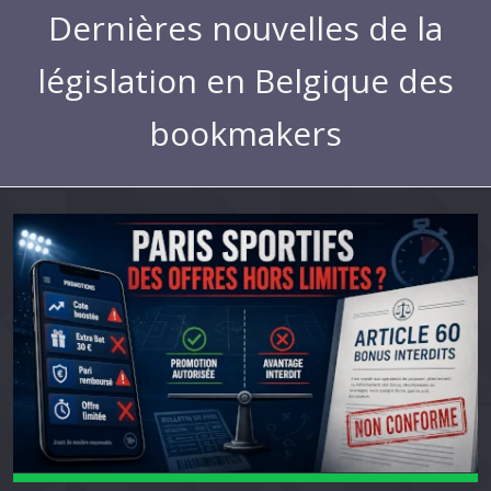
Dernières nouvelles de la
législation en Belgique des
bookmakers