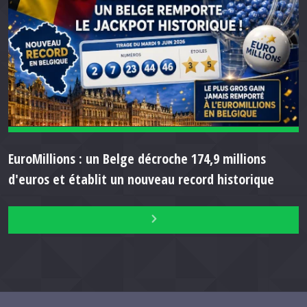
EuroMillions : un Belge décroche 174,9 millions
d'euros et établit un nouveau record historique