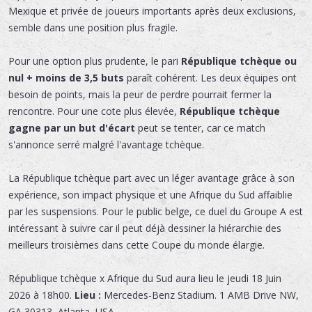
Mexique et privée de joueurs importants après deux exclusions,
semble dans une position plus fragile.
Pour une option plus prudente, le pari
République tchèque ou
nul + moins de 3,5 buts
paraît cohérent. Les deux équipes ont
besoin de points, mais la peur de perdre pourrait fermer la
rencontre. Pour une cote plus élevée,
République tchèque
gagne par un but d'écart
peut se tenter, car ce match
s'annonce serré malgré l'avantage tchèque.
La République tchèque part avec un léger avantage grâce à son
expérience, son impact physique et une Afrique du Sud affaiblie
par les suspensions. Pour le public belge, ce duel du Groupe A est
intéressant à suivre car il peut déjà dessiner la hiérarchie des
meilleurs troisièmes dans cette Coupe du monde élargie.
République tchèque x Afrique du Sud
aura lieu le
jeudi 18 Juin
2026 à 18h00.
Lieu :
Mercedes-Benz Stadium
.
1 AMB Drive NW
,
GA 30313
,
Atlanta
,
USA