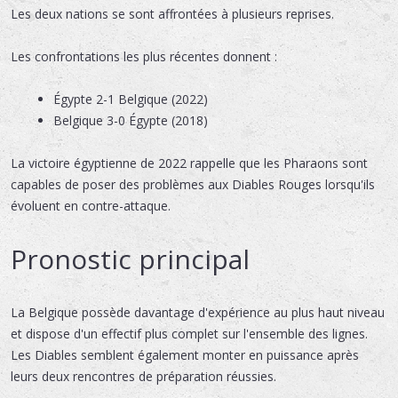
Les deux nations se sont affrontées à plusieurs reprises.
Les confrontations les plus récentes donnent :
Égypte 2-1 Belgique (2022)
Belgique 3-0 Égypte (2018)
La victoire égyptienne de 2022 rappelle que les Pharaons sont
capables de poser des problèmes aux Diables Rouges lorsqu'ils
évoluent en contre-attaque.
Pronostic principal
La Belgique possède davantage d'expérience au plus haut niveau
et dispose d'un effectif plus complet sur l'ensemble des lignes.
Les Diables semblent également monter en puissance après
leurs deux rencontres de préparation réussies.