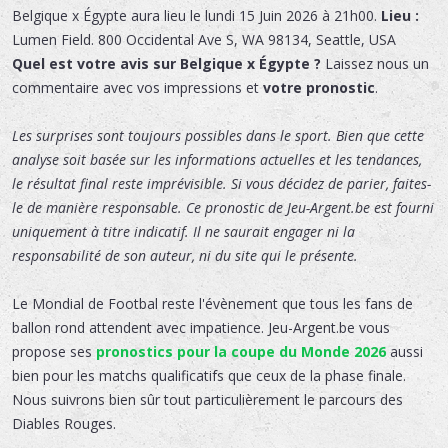
Belgique x Égypte
aura lieu le
lundi 15 Juin 2026 à 21h00.
Lieu :
Lumen Field
.
800 Occidental Ave S
,
WA 98134
,
Seattle
,
USA
Quel est votre avis sur Belgique x Égypte ?
Laissez nous un
commentaire avec vos impressions et
votre pronostic
.
Les surprises sont toujours possibles dans le sport. Bien que cette
analyse soit basée sur les informations actuelles et les tendances,
le résultat final reste imprévisible. Si vous décidez de parier, faites-
le de manière responsable. Ce pronostic de Jeu-Argent.be est fourni
uniquement à titre indicatif. Il ne saurait engager ni la
responsabilité de son auteur, ni du site qui le présente.
Le Mondial de Footbal reste l'évènement que tous les fans de
ballon rond attendent avec impatience. Jeu-Argent.be vous
propose ses
pronostics pour la coupe du Monde 2026
aussi
bien pour les matchs qualificatifs que ceux de la phase finale.
Nous suivrons bien sûr tout particulièrement le parcours des
Diables Rouges.