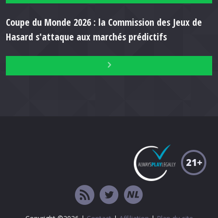
Coupe du Monde 2026 : la Commission des Jeux de
Hasard s'attaque aux marchés prédictifs