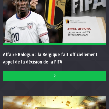
Affaire Balogun : la Belgique fait officiellement
appel de la décision de la FIFA