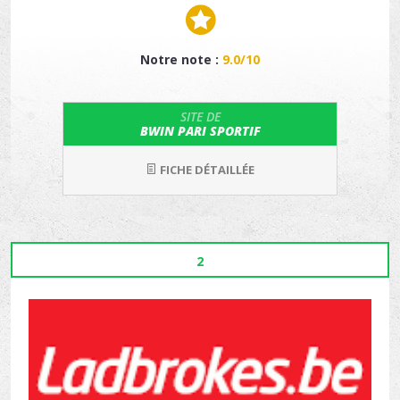
Notre note :
9.0/10
SITE DE
BWIN PARI SPORTIF
FICHE DÉTAILLÉE
2