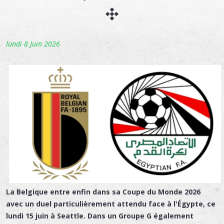
lundi 8 Juin 2026
La Belgique entre enfin dans sa Coupe du Monde 2026
avec un duel particulièrement attendu face à l'Égypte, ce
lundi 15 juin à Seattle. Dans un Groupe G également