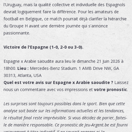
l'Uruguay, mais la qualité collective et individuelle des Espagnols
devrait logiquement faire la différence. Pour les amateurs de
football en Belgique, ce match pourrait déjà clarifier la hiérarchie
du Groupe H avant une dernière journée qui s'annonce
passionnante.
Victoire de l'Espagne (1-0, 2-0 ou 3-0).
Espagne x Arabie saoudite
aura lieu le
dimanche 21 Juin 2026 à
18h00.
Lieu :
Mercedes-Benz Stadium
.
1 AMB Drive NW
,
GA
30313
,
Atlanta
,
USA
Quel est votre avis sur Espagne x Arabie saoudite ?
Laissez
nous un commentaire avec vos impressions et
votre pronostic
.
Les surprises sont toujours possibles dans le sport. Bien que cette
analyse soit basée sur les informations actuelles et les tendances,
le résultat final reste imprévisible. Si vous décidez de parier, faites-
le de manière responsable. Ce pronostic de Jeu-Argent.be est fourni
uniquement à titre indicatif. Il ne saurait engager ni la