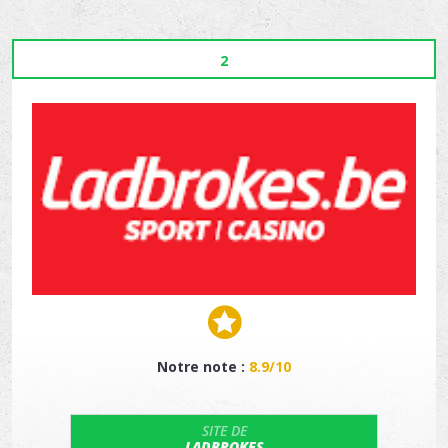
2
Notre note :
8.9/10
SITE DE
LADBROKES