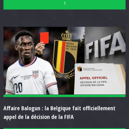
Affaire Balogun : la Belgique fait officiellement
appel de la décision de la FIFA