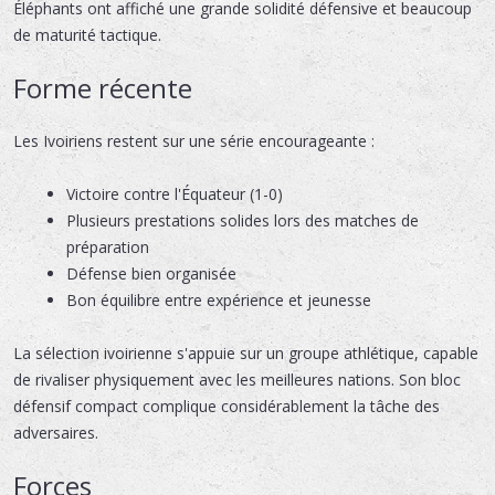
Éléphants ont affiché une grande solidité défensive et beaucoup
de maturité tactique.
Forme récente
Les Ivoiriens restent sur une série encourageante :
Victoire contre l'Équateur (1-0)
Plusieurs prestations solides lors des matches de
préparation
Défense bien organisée
Bon équilibre entre expérience et jeunesse
La sélection ivoirienne s'appuie sur un groupe athlétique, capable
de rivaliser physiquement avec les meilleures nations. Son bloc
défensif compact complique considérablement la tâche des
adversaires.
Forces