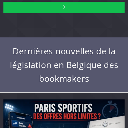
Dernières nouvelles de la
législation en Belgique des
bookmakers