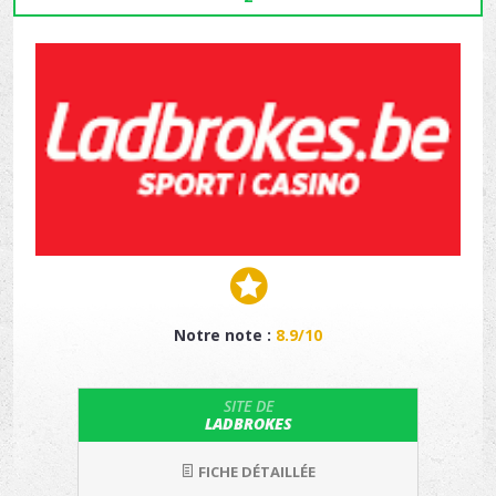
Notre note :
8.9/10
SITE DE
LADBROKES
FICHE DÉTAILLÉE