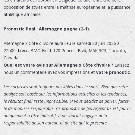
opposition de styles entre la maîtrise européenne et la puissance
athlétique africaine.
Pronostic final : Allemagne gagne (2-1).
Allemagne x Côte d'Ivoire
aura lieu le
samedi 20 Juin 2026 à
22h00.
Lieu :
BMO Field
.
170 Princes' Blvd
,
M6K 3C3
,
Toronto
,
Canada
Quel est votre avis sur Allemagne x Côte d'Ivoire ?
Laissez
nous un commentaire avec vos impressions et
votre pronostic
.
Les surprises sont toujours possibles dans le sport. Bien que cette
analyse soit basée sur les informations actuelles et les tendances,
le résultat final reste imprévisible. Si vous décidez de parier, faites-
le de manière responsable. Ce pronostic de Jeu-Argent.be est fourni
uniquement à titre indicatif. Il ne saurait engager ni la
responsabilité de son auteur, ni du site qui le présente.