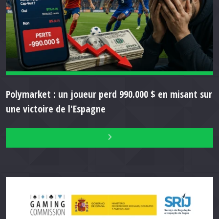
Polymarket : un joueur perd 990.000 $ en misant sur
une victoire de l'Espagne