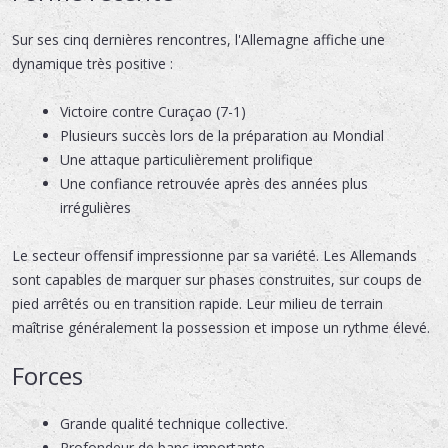
Sur ses cinq dernières rencontres, l'Allemagne affiche une
dynamique très positive :
Victoire contre Curaçao (7-1)
Plusieurs succès lors de la préparation au Mondial
Une attaque particulièrement prolifique
Une confiance retrouvée après des années plus
irrégulières
Le secteur offensif impressionne par sa variété. Les Allemands
sont capables de marquer sur phases construites, sur coups de
pied arrêtés ou en transition rapide. Leur milieu de terrain
maîtrise généralement la possession et impose un rythme élevé.
Forces
Grande qualité technique collective.
Profondeur de banc importante.