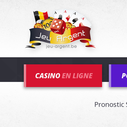
CASINO
EN LIGNE
P
Pronostic 