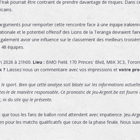
l'Irak pourrait être contraint de prendre davantage de risques. Dans c
icains.
rguments pour remporter cette rencontre face à une équipe irakienne 
rnationale et le potentiel offensif des Lions de la Teranga devraient fai
également avoir une influence sur le classement des meilleurs troisiè
 48 équipes.
in 2026 à 21h00.
Lieu :
BMO Field
.
170 Princes' Blvd
,
M6K 3C3
,
Toron
k ?
Laissez nous un commentaire avec vos impressions et
votre pro
le sport. Bien que cette analyse soit basée sur les informations actuelles
ites-le de manière responsable. Ce pronostic de Jeu-Argent.be est fourni u
 ni du site qui le présente.
 que tous les fans de ballon rond attendent avec impatience. Jeu-Ar
en pour les matchs qualificatifs que ceux de la phase finale. Nous suiv