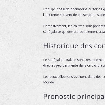
L'équipe possède néanmoins certaines qua
l'Irak tente souvent de passer par les ai
Défensivement, les chiffres sont parlant
sénégalaise qui devra probablement attaqu
Historique des con
Le Sénégal et l'Irak se sont très rarement
directes peu pertinente dans ce cas préci
Les deux sélections évoluent dans des co
Monde.
Pronostic principa