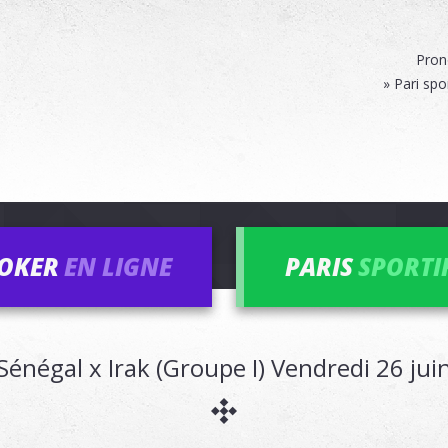
Pron
» Pari spo
OKER
EN LIGNE
PARIS
SPORTI
Sénégal x Irak (Groupe I) Vendredi 26 ju