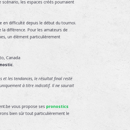
e scénario, les espaces créés pourraient
en difficulté depuis le début du tournoi.
re la différence. Pour les amateurs de
mes, un élément particulièrement
to
,
Canada
nostic
.
 et les tendances, le résultat final reste
niquement à titre indicatif. Il ne saurait
gent.be vous propose ses
pronostics
rons bien sûr tout particulièrement le