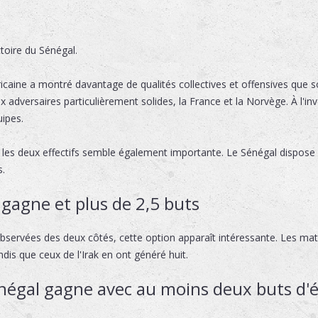
toire du Sénégal.
ricaine a montré davantage de qualités collectives et offensives que 
ux adversaires particulièrement solides, la France et la Norvège. À l'i
uipes.
re les deux effectifs semble également importante. Le Sénégal dispose 
s.
l gagne et plus de 2,5 buts
observées des deux côtés, cette option apparaît intéressante. Les ma
dis que ceux de l'Irak en ont généré huit.
énégal gagne avec au moins deux buts d'é