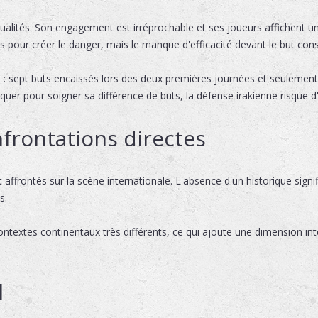
lités. Son engagement est irréprochable et ses joueurs affichent un
les pour créer le danger, mais le manque d'efficacité devant le but con
s : sept buts encaissés lors des deux premières journées et seulemen
er pour soigner sa différence de buts, la défense irakienne risque d'ê
frontations directes
 affrontés sur la scène internationale. L'absence d'un historique signi
s.
ntextes continentaux très différents, ce qui ajoute une dimension in
l