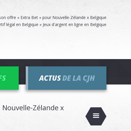
on offre « Extra Bet » pour Nouvelle-Zélande x Belgique
rtif légal en Belgique » Jeux d'argent en ligne en Belgique
FS
ACTUS
DE LA CJH
h Nouvelle-Zélande x