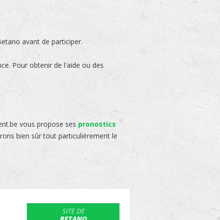
 Betano avant de participer.
ce. Pour obtenir de l'aide ou des
gent.be vous propose ses
pronostics
rons bien sûr tout particulièrement le
SITE DE
BETANO