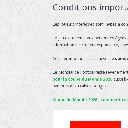
Conditions import
Les joueurs intéressés sont invités à cons
Le jeu est réservé aux personnes âgées d
informations sur le jeu responsable, cons
Cette promotion s'est achevée le
samedi
Le Mondial de Footbal reste l'évènement
pour la coupe du Monde 2026
aussi bi
parcours des Diables Rouges.
Coupe du Monde 2026 : comment comm