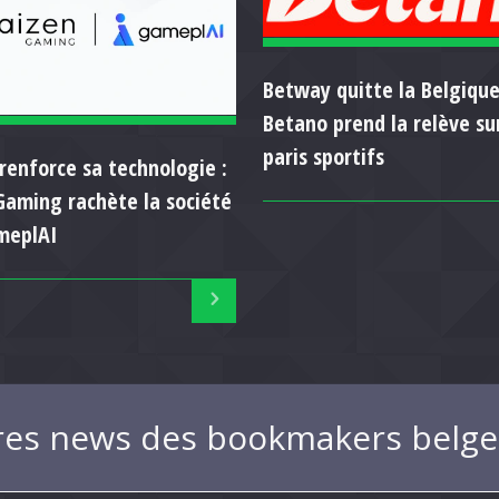
Betway quitte la Belgique
Betano prend la relève sur
paris sportifs
renforce sa technologie :
Gaming rachète la société
meplAI
res news des bookmakers belge