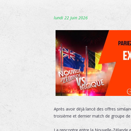
lundi 22 Juin 2026
Après avoir déjà lancé des offres similai
troisième et dernier match de groupe de 
La rencontre entre la Nouvelle-Zélande 