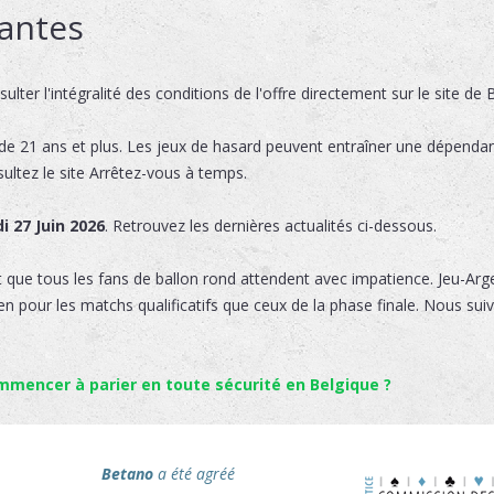
antes
ulter l'intégralité des conditions de l'offre directement sur le site de
e 21 ans et plus. Les jeux de hasard peuvent entraîner une dépendan
ultez le site Arrêtez-vous à temps.
 27 Juin 2026
. Retrouvez les dernières actualités ci-dessous.
 que tous les fans de ballon rond attendent avec impatience. Jeu-Ar
en pour les matchs qualificatifs que ceux de la phase finale. Nous suiv
encer à parier en toute sécurité en Belgique ?
Betano
a été agréé