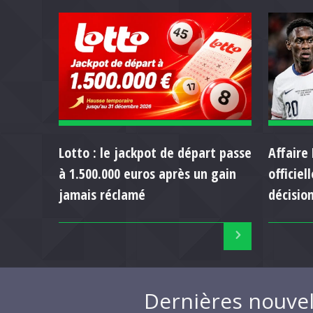
Lotto : le jackpot de départ passe
Affaire 
à 1.500.000 euros après un gain
officie
jamais réclamé
décision
Dernières nouvel