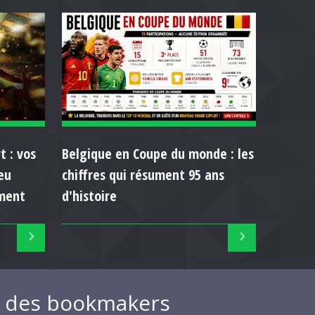
t : vos
Belgique en Coupe du monde : les
eu
chiffres qui résument 95 ans
ment
d'histoire
ue des bookmakers