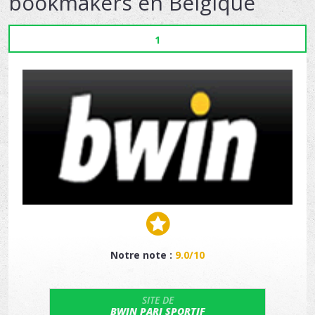
bookmakers en Belgique
1
Notre note :
9.0/10
SITE DE
BWIN PARI SPORTIF