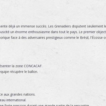
ente déjà un immense succès. Les Grenadiers disputent seulement le
 suscité un énorme enthousiasme dans tout le pays. Le premier objecti
torique face à des adversaires prestigieux comme le Brésil, l'Écosse 
résenter la zone CONCACAF.
équipe récupère le ballon.
ce aux grandes nations.
eau international.
ne forte pression durant une grande partie de la rencontre.