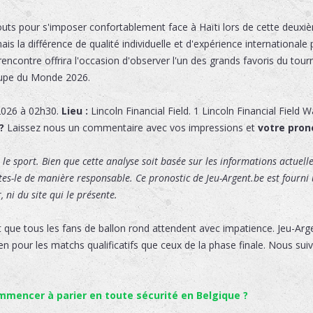
touts pour s'imposer confortablement face à Haïti lors de cette deux
s la différence de qualité individuelle et d'expérience internationale 
encontre offrira l'occasion d'observer l'un des grands favoris du tourn
Coupe du Monde 2026.
2026 à 02h30.
Lieu :
Lincoln Financial Field
.
1 Lincoln Financial Field 
?
Laissez nous un commentaire avec vos impressions et
votre pron
le sport. Bien que cette analyse soit basée sur les informations actuelles
ites-le de manière responsable. Ce pronostic de Jeu-Argent.be est fourni u
 ni du site qui le présente.
 que tous les fans de ballon rond attendent avec impatience. Jeu-Ar
en pour les matchs qualificatifs que ceux de la phase finale. Nous suiv
encer à parier en toute sécurité en Belgique ?