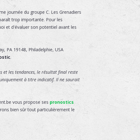
ième journée du groupe C. Les Grenadiers
paraît trop importante. Pour les
oi et d'évaluer son potentiel avant les
Way
,
PA 19148
,
Philadelphie
,
USA
ostic
.
 et les tendances, le résultat final reste
niquement à titre indicatif. Il ne saurait
gent.be vous propose ses
pronostics
rons bien sûr tout particulièrement le