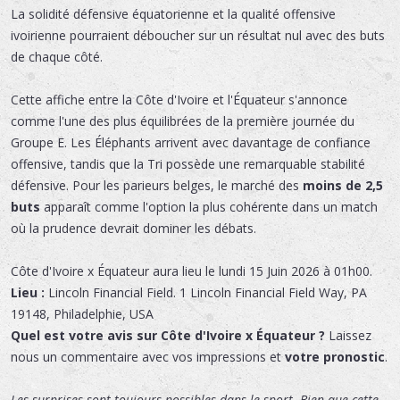
La solidité défensive équatorienne et la qualité offensive
ivoirienne pourraient déboucher sur un résultat nul avec des buts
de chaque côté.
Cette affiche entre la Côte d'Ivoire et l'Équateur s'annonce
comme l'une des plus équilibrées de la première journée du
Groupe E. Les Éléphants arrivent avec davantage de confiance
offensive, tandis que la Tri possède une remarquable stabilité
défensive. Pour les parieurs belges, le marché des
moins de 2,5
buts
apparaît comme l'option la plus cohérente dans un match
où la prudence devrait dominer les débats.
Côte d'Ivoire x Équateur
aura lieu le
lundi 15 Juin 2026 à 01h00.
Lieu :
Lincoln Financial Field
.
1 Lincoln Financial Field Way
,
PA
19148
,
Philadelphie
,
USA
Quel est votre avis sur Côte d'Ivoire x Équateur ?
Laissez
nous un commentaire avec vos impressions et
votre pronostic
.
Les surprises sont toujours possibles dans le sport. Bien que cette