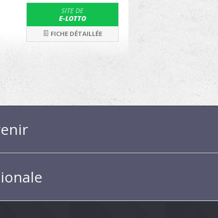
SITE DE
E-LOTTO
FICHE DÉTAILLÉE
enir
tionale