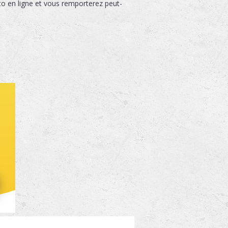
tto en ligne et vous remporterez peut-