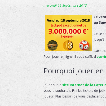
mercredi 11 Septembre 2013
Le ven
au Supe
Cette s
jusqu'à
Gâce au
Pour jouer en ligne, il vous suffit d'
ouvri
Pourquoi jouer en l
Jouez sur le
site Internet de la Loteri
vous le souhaitez. Fini les tickets de j
joueur. Plus besoin de vous déplacer po