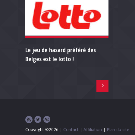
Le jeu de hasard préféré des
Belges est le lotto !
Copyright ©2026 |
Contact
|
Affiliation
|
Plan du site