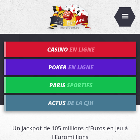
CASINO
EN LIGNE
POKER
EN LIGNE
PARIS
SPORTIFS
ACTUS
DE LA CJH
Un jackpot de 105 millions d'Euros en jeu à
l'Euromillions