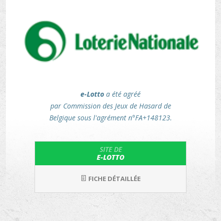
e-Lotto
a été agréé
par Commission des Jeux de Hasard de
Belgique sous l'agrément n°FA+148123.
SITE DE
E-LOTTO
FICHE DÉTAILLÉE