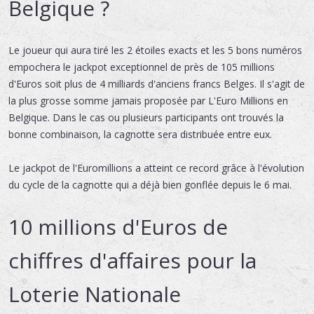
Belgique ?
Le joueur qui aura tiré les 2 étoiles exacts et les 5 bons numéros
empochera le jackpot exceptionnel de près de 105 millions
d'Euros soit plus de 4 milliards d'anciens francs Belges. Il s'agit de
la plus grosse somme jamais proposée par L'Euro Millions en
Belgique. Dans le cas ou plusieurs participants ont trouvés la
bonne combinaison, la cagnotte sera distribuée entre eux.
Le jackpot de l'Euromillions a atteint ce record grâce à l'évolution
du cycle de la cagnotte qui a déjà bien gonflée depuis le 6 mai.
10 millions d'Euros de
chiffres d'affaires pour la
Loterie Nationale