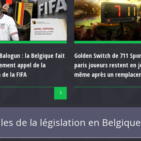
Balogun : la Belgique fait
Golden Switch de 711 Spor
llement appel de la
paris joueurs restent en j
 de la FIFA
même après un remplace
les de la législation en Belgiq