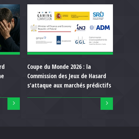
rd
Coupe du Monde 2026 : la
ne
Commission des Jeux de Hasard
s'attaque aux marchés prédictifs