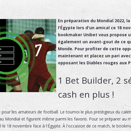
En préparation du Mondial 2022, la
l'Égypte lors d'un amical ce 18 no
bookmaker Unibet vous propose un
également un avant-gout de ce qu
Monde. Pour profiter de cette oppo
maintenant et placez un pari avec 
opposant les Diables rouges aux 
1 Bet Builder, 2 s
cash en plus !
our les amateurs de football. Le tournoi le plus prestigieux du cal
 au Mondial et figurent même parmi les favoris. Pour se préparer au
l le 18 novembre face à l'Égypte. À l'occasion de ce match, le bookm