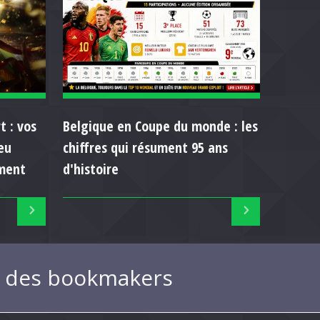
t : vos
Belgique en Coupe du monde : les
eu
chiffres qui résument 95 ans
ment
d'histoire
ue des bookmakers