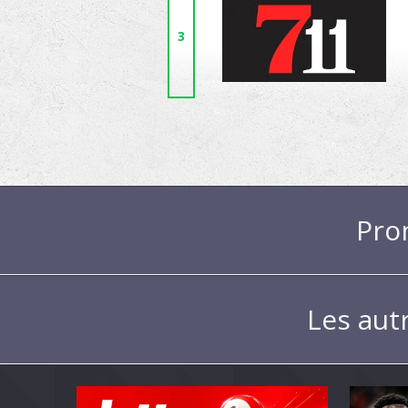
3
Pro
Les aut