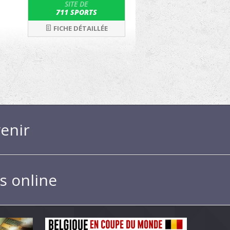
SITE DE
711 SPORTS
FICHE DÉTAILLÉE
enir
s online