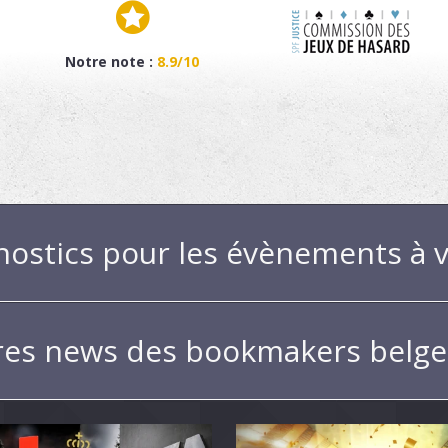
Notre note :
8.9/10
nostics pour les évènements à v
res news des bookmakers belge