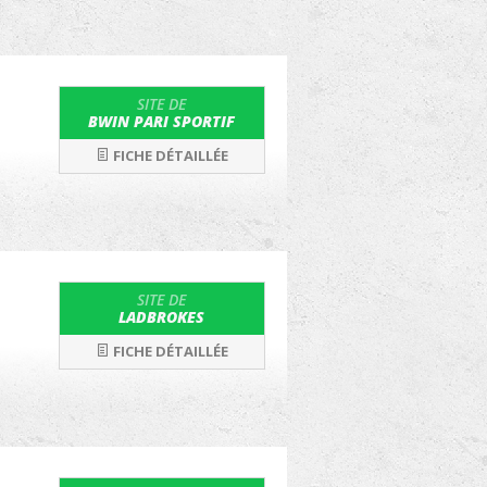
SITE DE
BWIN PARI SPORTIF
FICHE DÉTAILLÉE
SITE DE
LADBROKES
FICHE DÉTAILLÉE