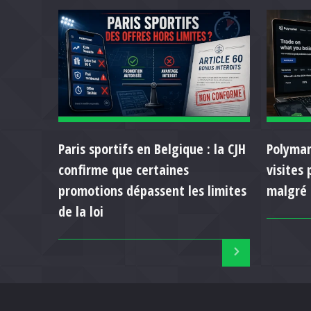
Paris sportifs en Belgique : la CJH
Polymar
confirme que certaines
visites
promotions dépassent les limites
malgré 
de la loi