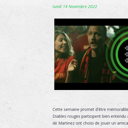
lundi 14 Novembre 2022
Cette semaine promet d'être mémorable p
Diables rouges participent bien entendu
de Martinez ont choisi de jouer un amica