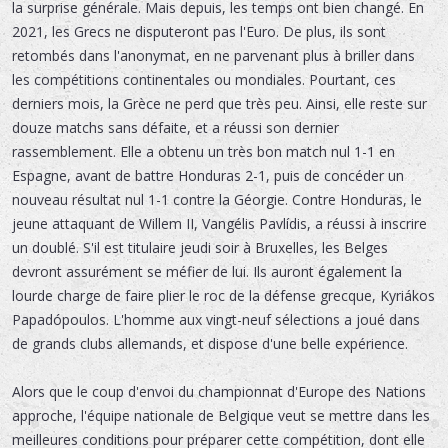
la surprise générale. Mais depuis, les temps ont bien changé. En
2021, les Grecs ne disputeront pas l'Euro. De plus, ils sont
retombés dans l'anonymat, en ne parvenant plus à briller dans
les compétitions continentales ou mondiales. Pourtant, ces
derniers mois, la Grèce ne perd que très peu. Ainsi, elle reste sur
douze matchs sans défaite, et a réussi son dernier
rassemblement. Elle a obtenu un très bon match nul 1-1 en
Espagne, avant de battre Honduras 2-1, puis de concéder un
nouveau résultat nul 1-1 contre la Géorgie. Contre Honduras, le
jeune attaquant de Willem II, Vangélis Pavlídis, a réussi à inscrire
un doublé. S'il est titulaire jeudi soir à Bruxelles, les Belges
devront assurément se méfier de lui. Ils auront également la
lourde charge de faire plier le roc de la défense grecque, Kyriákos
Papadópoulos. L'homme aux vingt-neuf sélections a joué dans
de grands clubs allemands, et dispose d'une belle expérience.
Alors que le coup d'envoi du championnat d'Europe des Nations
approche, l'équipe nationale de Belgique veut se mettre dans les
meilleures conditions pour préparer cette compétition, dont elle