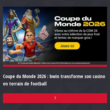
Coupe du Monde 2026 : bwin transforme son casino
en terrain de football