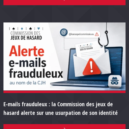
E-mails frauduleux : la Commission des jeux de
hasard alerte sur une usurpation de son identité