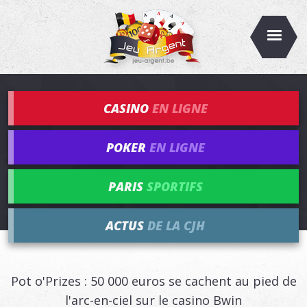
CASINO
EN LIGNE
POKER
EN LIGNE
PARIS
SPORTIFS
ACTUS
DE LA CJH
Pot o'Prizes : 50 000 euros se cachent au pied de
l'arc-en-ciel sur le casino Bwin