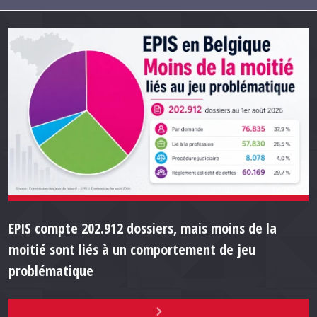
EPIS compte 202.912 dossiers, mais moins de la
moitié sont liés à un comportement de jeu
problématique