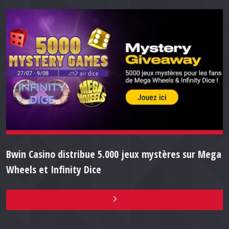
Bwin Casino distribue 5.000 jeux mystères sur Mega
Wheels et Infinity Dice