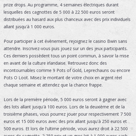
prize drops. Au programme, 4 semaines électriques durant
lesquelles des cagnottes de 5 000 à 22 500 euros seront
distribuées au hasard aux plus chanceux avec des prix individuels
allant jusqu'à 1 000 euros.
Pour participer à cet évènement, rejoignez le casino Bwin sans
attendre. Inscrivez-vous puis jouez sur un des jeux participants.
Ces derniers possèdent tous un point commun, à savoir la mise
en avant de la culture irlandaise. Retrouvez donc des
incontournables comme 9 Pots of Gold, Leprechauns ou encore
Pots O Loot. Misez le montant de votre choix en argent réel
chaque semaine et attendez que la chance frappe.
Lors de la première période, 5 000 euros seront à gagner avec
des lots allant jusqu'à 100 euros. Lors de la deuxième et de la
troisième phases, vous pourrez jouer pour respectivement 7 500
euros et 15 000 euros avec des prix allant jusqu'à 250 euros et
500 euros. Et lors de l'ultime période, vous aurez droit à 22 500
euros de cagnotte, 2 250 prix et un gros lot à 1 000 euros cash.