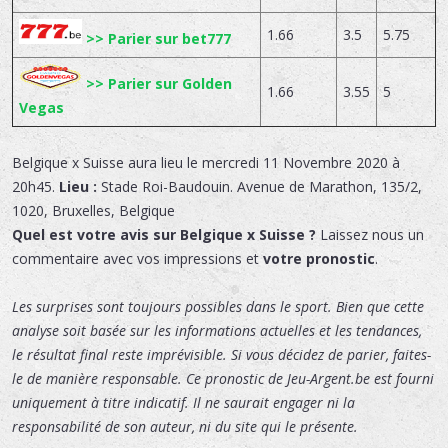
1.66
3.5
5.75
>> Parier sur bet777
>> Parier sur Golden
1.66
3.55
5
Vegas
Belgique x Suisse
aura lieu le
mercredi 11 Novembre 2020 à
20h45.
Lieu :
Stade Roi-Baudouin
.
Avenue de Marathon, 135/2
,
1020
,
Bruxelles
,
Belgique
Quel est votre avis sur Belgique x Suisse ?
Laissez nous un
commentaire avec vos impressions et
votre pronostic
.
Les surprises sont toujours possibles dans le sport. Bien que cette
analyse soit basée sur les informations actuelles et les tendances,
le résultat final reste imprévisible. Si vous décidez de parier, faites-
le de manière responsable. Ce pronostic de Jeu-Argent.be est fourni
uniquement à titre indicatif. Il ne saurait engager ni la
responsabilité de son auteur, ni du site qui le présente.