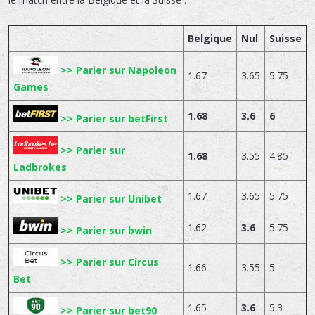
Belgique
Nul
Suisse
>> Parier sur Napoleon
1.67
3.65
5.75
Games
1.68
3.6
6
>> Parier sur betFirst
>> Parier sur
1.68
3.55
4.85
Ladbrokes
1.67
3.65
5.75
>> Parier sur Unibet
1.62
3.6
5.75
>> Parier sur bwin
>> Parier sur Circus
1.66
3.55
5
Bet
1.65
3.6
5.3
>> Parier sur bet90