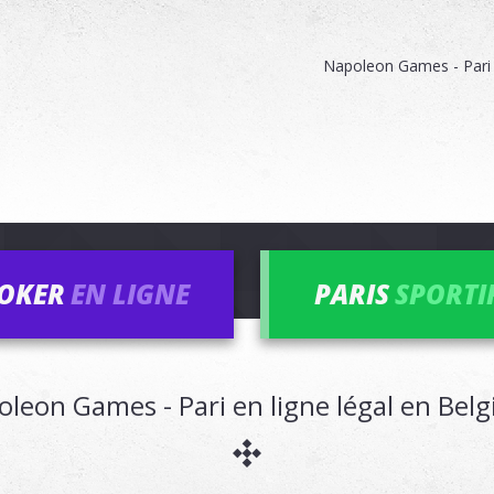
Napoleon Games - Pari e
OKER
EN LIGNE
PARIS
SPORTI
leon Games - Pari en ligne légal en Bel