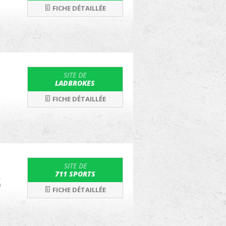
FICHE DÉTAILLÉE
SITE DE
LADBROKES
FICHE DÉTAILLÉE
SITE DE
711 SPORTS
FICHE DÉTAILLÉE