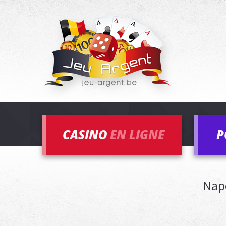
CASINO
EN LIGNE
P
Napo