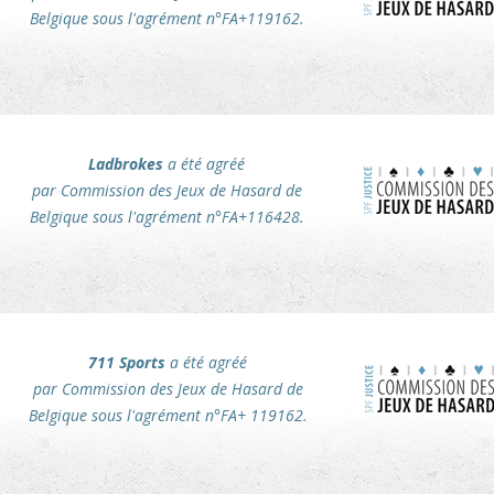
Belgique sous l'agrément n°FA+119162.
Ladbrokes
a été agréé
par Commission des Jeux de Hasard de
Belgique sous l'agrément n°FA+116428.
711 Sports
a été agréé
par Commission des Jeux de Hasard de
Belgique sous l'agrément n°FA+ 119162.