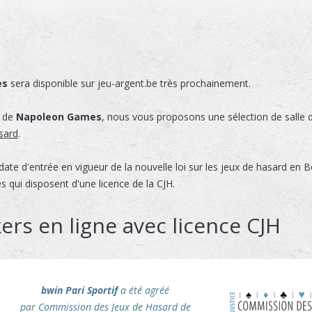
es
sera disponible sur jeu-argent.be très prochainement.
e de
Napoleon Games
, nous vous proposons une sélection de salle d
sard
.
date d'entrée en vigueur de la nouvelle loi sur les jeux de hasard en 
es qui disposent d'une licence de la CJH.
rs en ligne avec licence CJH
bwin Pari Sportif
a été agréé
par Commission des Jeux de Hasard de