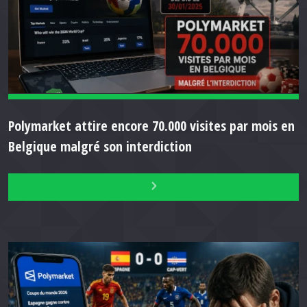
Polymarket attire encore 70.000 visites par mois en
Belgique malgré son interdiction