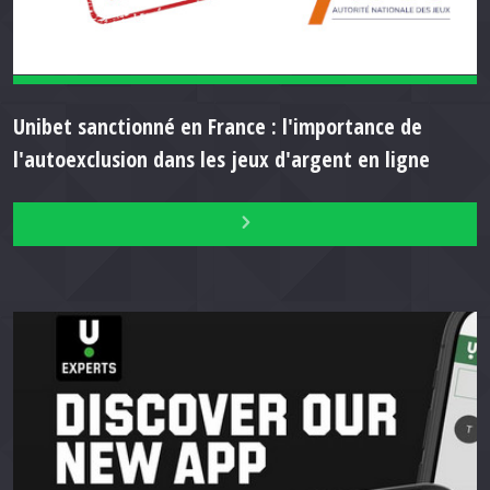
Unibet sanctionné en France : l'importance de
l'autoexclusion dans les jeux d'argent en ligne