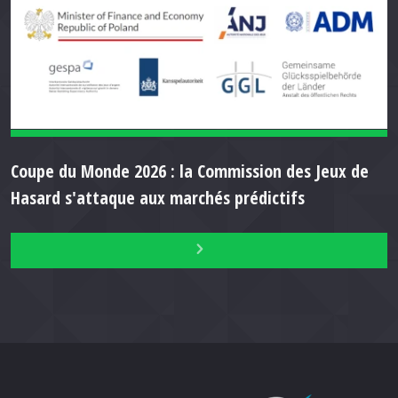
Coupe du Monde 2026 : la Commission des Jeux de
Hasard s'attaque aux marchés prédictifs