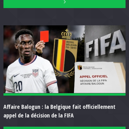
Affaire Balogun : la Belgique fait officiellement
appel de la décision de la FIFA