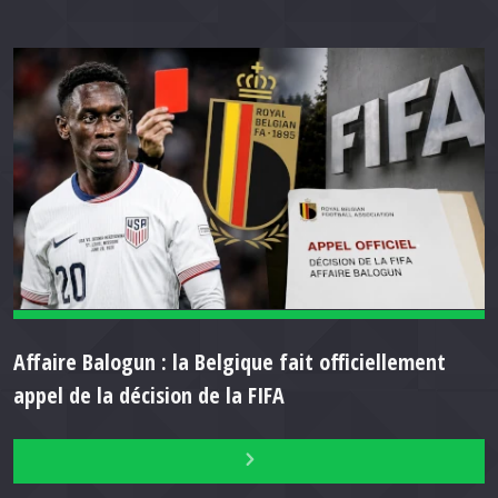
Affaire Balogun : la Belgique fait officiellement
appel de la décision de la FIFA