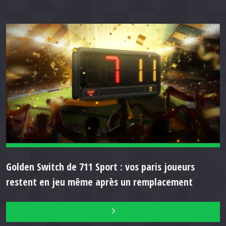
Golden Switch de 711 Sport : vos paris joueurs
restent en jeu même après un remplacement