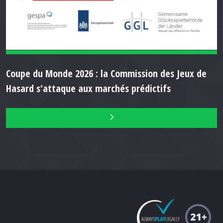
Coupe du Monde 2026 : la Commission des Jeux de
Hasard s'attaque aux marchés prédictifs