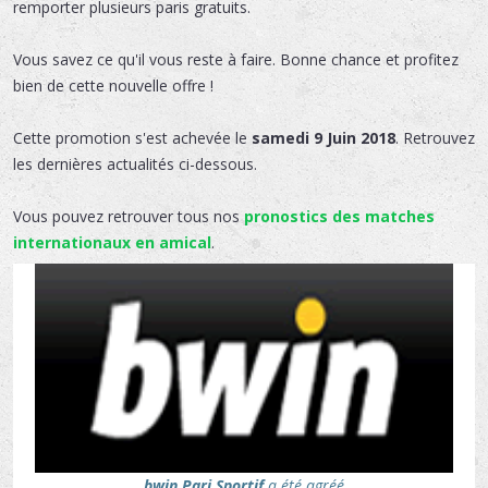
remporter plusieurs paris gratuits.
Vous savez ce qu'il vous reste à faire. Bonne chance et profitez
bien de cette nouvelle offre !
Cette promotion s'est achevée le
samedi 9 Juin 2018
. Retrouvez
les dernières actualités ci-dessous.
Vous pouvez retrouver tous nos
pronostics des matches
internationaux en amical
.
bwin Pari Sportif
a été agréé