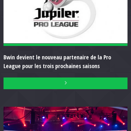
Bwin devient le nouveau partenaire de la Pro
League pour les trois prochaines saisons