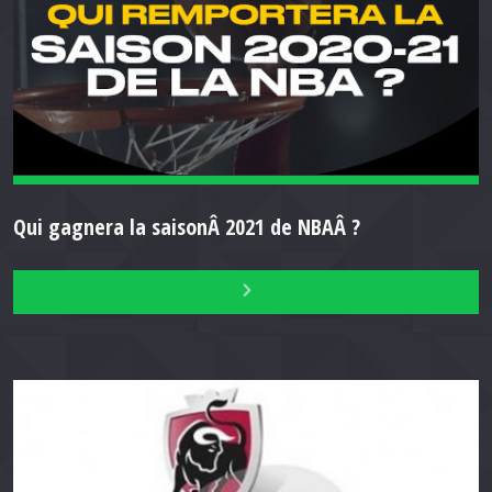
Qui gagnera la saisonÂ 2021 de NBAÂ ?