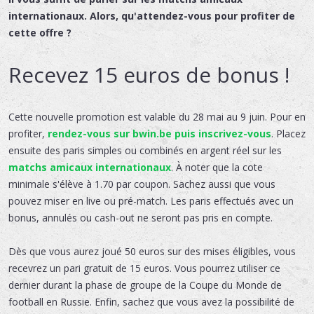
internationaux. Alors, qu'attendez-vous pour profiter de
cette offre ?
Recevez 15 euros de bonus !
Cette nouvelle promotion est valable du 28 mai au 9 juin. Pour en
profiter,
rendez-vous sur bwin.be puis inscrivez-vous
. Placez
ensuite des paris simples ou combinés en argent réel sur les
matchs amicaux internationaux
. À noter que la cote
minimale s'élève à 1.70 par coupon. Sachez aussi que vous
pouvez miser en live ou pré-match. Les paris effectués avec un
bonus, annulés ou cash-out ne seront pas pris en compte.
Dès que vous aurez joué 50 euros sur des mises éligibles, vous
recevrez un pari gratuit de 15 euros. Vous pourrez utiliser ce
dernier durant la phase de groupe de la Coupe du Monde de
football en Russie. Enfin, sachez que vous avez la possibilité de