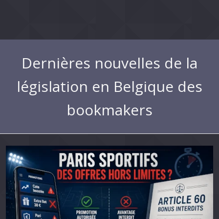
Dernières nouvelles de la
législation en Belgique des
bookmakers