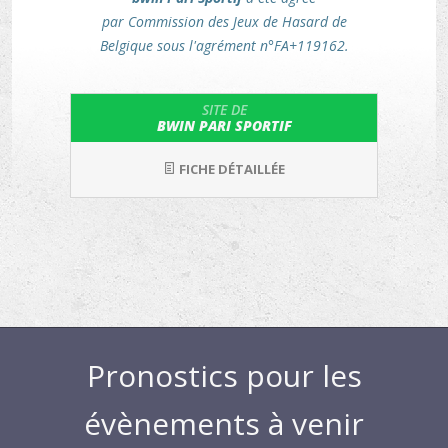
par Commission des Jeux de Hasard de
Belgique sous l'agrément n°FA+119162.
SITE DE
BWIN PARI SPORTIF
FICHE DÉTAILLÉE
Pronostics pour les
évènements à venir